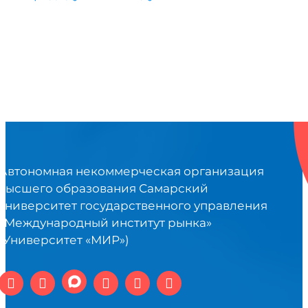
Автономная некоммерческая организация
высшего образования Самарский
университет государственного управления
«Международный институт рынка»
(Университет «МИР»)