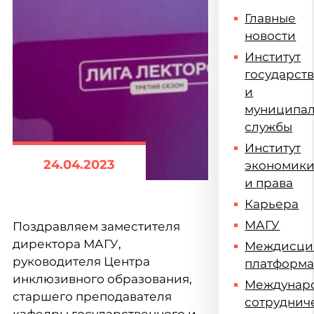
Главные
новости
Институт
государст
и
муниципа
службы
Институт
24.04.2023
экономик
и права
Карьера
МАГУ
Поздравляем заместителя
директора МАГУ,
Междисци
руководителя Центра
платформ
инклюзивного образования,
Междунар
старшего преподавателя
сотруднич