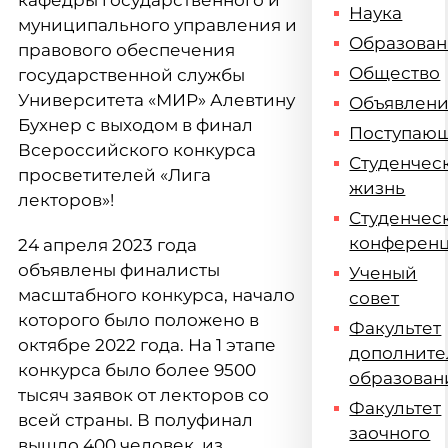
кафедры государственного и
Наука
муниципального управления и
Образова
правового обеспечения
Общество
государственной службы
Университета «МИР» Алевтину
Объявлен
Бухнер с выходом в финал
Поступаю
Всероссийского конкурса
Студенчес
просветителей «Лига
жизнь
лекторов»!
Студенчес
конферен
24 апреля 2023 года
объявлены финалисты
Ученый
масштабного конкурса, начало
совет
которого было положено в
Факультет
октябре 2022 года. На 1 этапе
дополните
конкурса было более 9500
образован
тысяч заявок от лекторов со
Факультет
всей страны. В полуфинал
заочного
вышло 400 человек, из