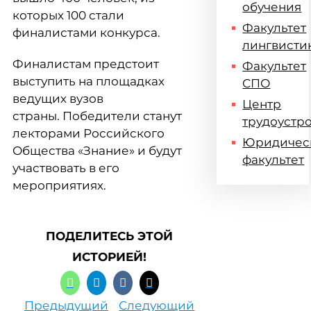
обучения
которых 100 стали
Факультет
финалистами конкурса.
лингвисти
Финалистам предстоит
Факультет
выступить на площадках
СПО
ведущих вузов
Центр
страны. Победители станут
трудоустр
лекторами Российского
Юридичес
Общества «Знание» и будут
факультет
участвовать в его
мероприятиях.
ПОДЕЛИТЕСЬ ЭТОЙ
ИСТОРИЕЙ!
Предыдущий
Следующий