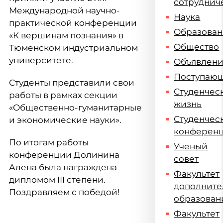
сотруднич
Международной научно-
Наука
практической конференции
Образова
«К вершинам познания» в
Общество
Тюменском индустриальном
университете.
Объявлен
Поступаю
Студенты представили свои
Студенчес
работы в рамках секции
жизнь
«Общественно-гуманитарные
Студенчес
и экономические науки».
конферен
По итогам работы
Ученый
конференции Долинина
совет
Алена была награждена
Факультет
дипломом III степени.
дополните
Поздравляем с победой!
образован
Факультет