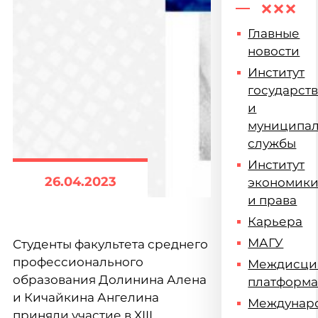
Главные
новости
Институт
государст
и
муниципа
службы
Институт
26.04.2023
экономик
и права
Карьера
МАГУ
Студенты факультета среднего
профессионального
Междисци
образования Долинина Алена
платформ
и Кичайкина Ангелина
Междунар
приняли участие в XIII