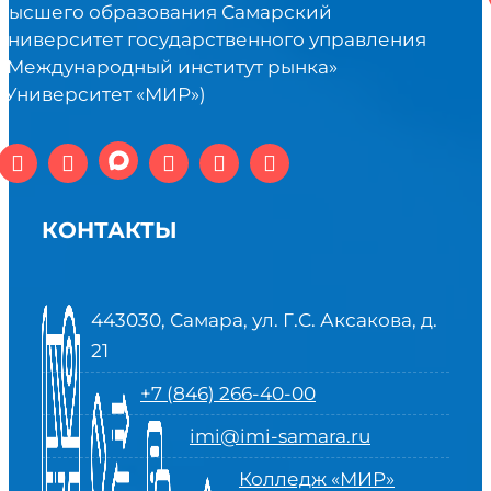
высшего образования Самарский
университет государственного управления
«Международный институт рынка»
(Университет «МИР»)
КОНТАКТЫ
443030, Самара, ул. Г.С. Аксакова, д.
21
+7 (846) 266-40-00
imi@imi-samara.ru
Колледж «МИР»