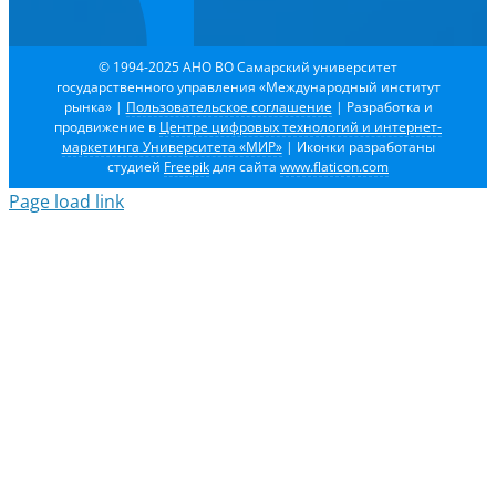
© 1994-2025 АНО ВО Самарский университет
государственного управления «Международный институт
рынка»
|
Пользовательское соглашение
| Разработка и
продвижение в
Центре цифровых технологий и интернет-
маркетинга Университета «МИР»
| Иконки разработаны
студией
Freepik
для сайта
www.flaticon.com
Page load link