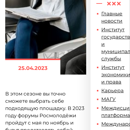
Главные
новости
Институт
государст
и
муниципа
службы
Институт
25.04.2023
экономик
и права
Карьера
В этом сезоне вы точно
МАГУ
сможете выбрать себе
Междисци
подходящую площадку. В 2023
платформ
году форумы Росмолодёжи
пройдут с мая по ноябрь и
Междунар