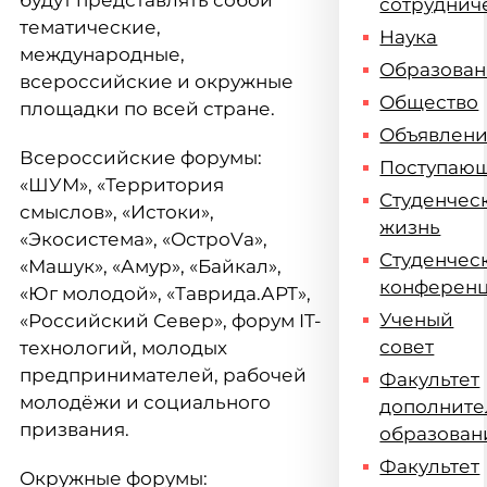
будут представлять собой
сотруднич
тематические,
Наука
международные,
Образова
всероссийские и окружные
Общество
площадки по всей стране.
Объявлен
Всероссийские форумы:
Поступаю
«ШУМ», «Территория
Студенчес
смыслов», «Истоки»,
жизнь
«Экосистема», «ОстроVа»,
Студенчес
«Машук», «Амур», «Байкал»,
конферен
«Юг молодой», «Таврида.АРТ»,
Ученый
«Российский Север», форум IT-
совет
технологий, молодых
предпринимателей, рабочей
Факультет
молодёжи и социального
дополните
призвания.
образован
Факультет
Окружные форумы: