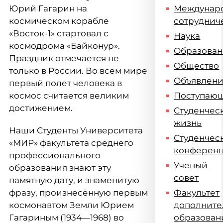
Юрий Гагарин на
Междунар
космическом корабле
сотруднич
«Восток-1» стартовал с
Наука
космодрома «Байконур».
Образова
Праздник отмечается не
Общество
только в России. Во всем мире
Объявлен
первый полет человека в
космос считается великим
Поступаю
достижением.
Студенчес
жизнь
Наши Студенты Университета
Студенчес
«МИР» факультета среднего
конферен
профессионального
Ученый
образования знают эту
совет
памятную дату, и знаменитую
фразу, произнесённую первым
Факультет
космонавтом Земли Юрием
дополните
Гагариным (1934—1968) во
образован