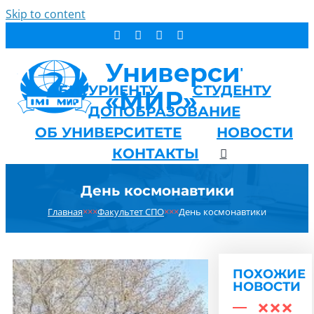
Skip to content
АБИТУРИЕНТУ
СТУДЕНТУ
ДОПОБРАЗОВАНИЕ
ОБ УНИВЕРСИТЕТЕ
НОВОСТИ
КОНТАКТЫ
День космонавтики
Главная
×××
Факультет СПО
×××
День космонавтики
ПОХОЖИЕ
НОВОСТИ