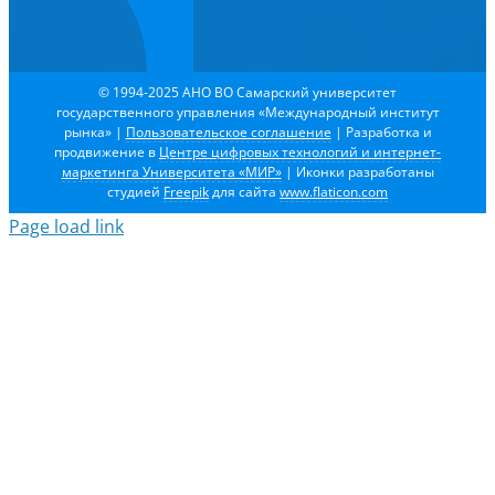
© 1994-2025 АНО ВО Самарский университет
государственного управления «Международный институт
рынка»
|
Пользовательское соглашение
| Разработка и
продвижение в
Центре цифровых технологий и интернет-
маркетинга Университета «МИР»
| Иконки разработаны
студией
Freepik
для сайта
www.flaticon.com
Page load link