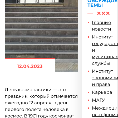
ОБСУЖДА
ТЕМЫ
Главные
новости
Институт
государст
и
муниципа
службы
12.04.2023
Институт
экономик
и права
День космонавтики — это
Карьера
праздник, который отмечается
МАГУ
ежегодно 12 апреля, в день
Междисци
первого полета человека в
платформ
космос. В 1961 году космонавт