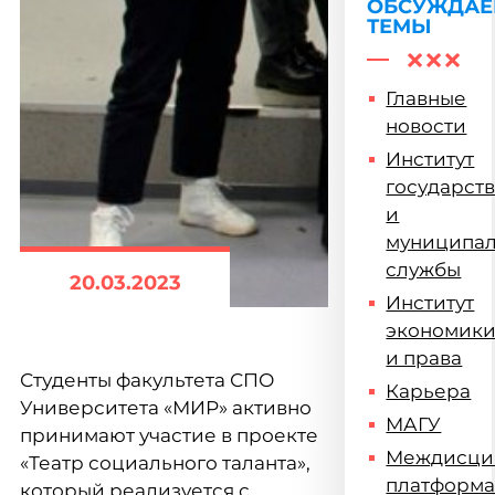
ОБСУЖДА
ТЕМЫ
Главные
новости
Институт
государст
и
муниципа
службы
20.03.2023
Институт
экономик
и права
Студенты факультета СПО
Карьера
Университета «МИР» активно
МАГУ
принимают участие в проекте
Междисци
«Театр социального таланта»,
платформ
который реализуется с