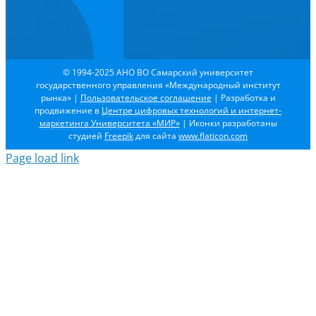
© 1994-2025 АНО ВО Самарский университет
государственного управления «Международный институт
рынка»
|
Пользовательское соглашение
| Разработка и
продвижение в
Центре цифровых технологий и интернет-
маркетинга Университета «МИР»
| Иконки разработаны
студией
Freepik
для сайта
www.flaticon.com
Page load link