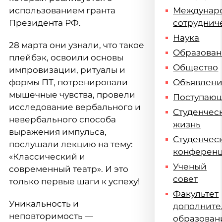
использованием гранта
Междунар
Президента РФ.
сотруднич
Наука
28 марта они узнали, что такое
Образова
плейбэк, освоили основы
Общество
импровизации, ритуалы и
формы ПТ, потренировали
Объявлен
мышечные чувства, провели
Поступаю
исследование вербального и
Студенчес
невербального способа
жизнь
выражения импульса,
Студенчес
послушали лекцию на тему:
конферен
«Классический и
Ученый
современный театр». И это
совет
только первые шаги к успеху!
Факультет
Уникальность и
дополните
неповторимость —
образован