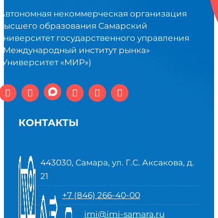
Автономная некоммерческая организация
высшего образования Самарский
университет государственного управления
«Международный институт рынка»
(Университет «МИР»)
КОНТАКТЫ
443030, Самара, ул. Г.С. Аксакова, д.
21
+7 (846) 266-40-00
imi@imi-samara.ru