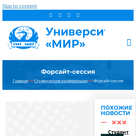
Skip to content
АБИТУРИЕНТУ
Форсайт-сессия
СТУДЕНТУ
Главная
×××
Студенческие конференции
×××
Форсайт-сессия
ДОПОБРАЗОВАНИЕ
ОБ УНИВЕРСИТЕТЕ
НОВОСТИ
ПОХОЖИЕ
КОНТАКТЫ
НОВОСТИ
РЕЗУЛЬТАТ ПОИСКА:
Студенты