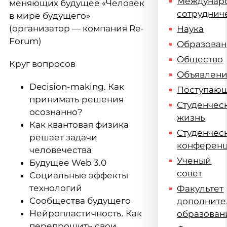
Междунар
меняющих будущее «Человек
сотруднич
в мире будущего»
(организатор — компания Re-
Наука
Forum)
Образова
Общество
Круг вопросов
Объявлен
Decision-making. Как
Поступаю
принимать решения
Студенчес
осознанно?
жизнь
Как квантовая физика
Студенчес
решает задачи
конферен
человечества
Ученый
Будущее Web 3.0
совет
Социальные эффекты
технологий
Факультет
Сообщества будущего
дополните
Нейропластичность. Как
образован
перепрошить свои