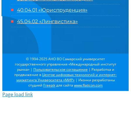
40.04.01 «Юриспруденция»
45.04.02 «Лингвистика»
© 1994-2025 АНО ВО Самарский университет
государственного управления «Международный институт
рынка»
|
Пользовательское соглашение
| Разработка и
продвижение в
Центре цифровых технологий и интернет-
маркетинга Университета «МИР»
| Иконки разработаны
студией
Freepik
для сайта
www.flaticon.com
Page load link