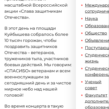
масштабной Всероссийской
Междунар
акции «Слава защитникам
сотруднич
Отечества».
Наука
Образова
В этот день на площади
Общество
Куйбышева собралось более
10 тысяч горожан, чтобы
Объявлен
поздравить защитников
Поступаю
Отечества – ветеранов,
Студенчес
тружеников тыла, участников
жизнь
боевых действий. Мы говорим:
Студенчес
«СПАСИБО» ветеранам и всем
конферен
военнослужащим за
Ученый
сегодняшний день и за чистое
совет
мирное небо над нашей
головой!
Факультет
дополните
Во время концерта в такую
образован