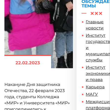
ОБСУЖДА
ТЕМЫ
Главные
новости
Институт
государст
и
муниципа
службы
22.02.2023
Институт
экономик
и права
Накануне Дня защитника
Карьера
Отечества, 22 февраля 2023
МАГУ
года, студенты Колледжа
Междисци
«МИР» и Университета «МИР»
платформ
присоединились к