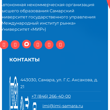
Автономная некоммерческая организация
высшего образования Самарский
университет государственного управления
«Международный институт рынка»
(Университет «МИР»)
КОНТАКТЫ
443030, Самара, ул. Г.С. Аксакова, д.
21
+7 (846) 266-40-00
imi@imi-samara.ru