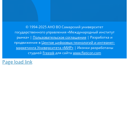
© 1994-2025 АНО ВО Самарский университет
государственного управления «Международный институт
рынка»
|
Пользовательское соглашение
| Разработка и
продвижение в
Центре цифровых технологий и интернет-
маркетинга Университета «МИР»
| Иконки разработаны
студией
Freepik
для сайта
www.flaticon.com
Page load link