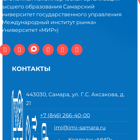
высшего образования Самарский
университет государственного управления
«Международный институт рынка»
(Университет «МИР»)
КОНТАКТЫ
443030, Самара, ул. Г.С. Аксакова, д.
21
+7 (846) 266-40-00
imi@imi-samara.ru
Колледж «МИР»