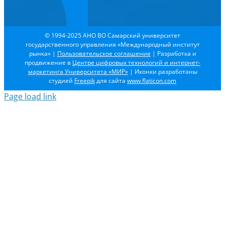
© 1994-2025 АНО ВО Самарский университет
государственного управления «Международный институт
рынка»
|
Пользовательское соглашение
| Разработка и
продвижение в
Центре цифровых технологий и интернет-
маркетинга Университета «МИР»
| Иконки разработаны
студией
Freepik
для сайта
www.flaticon.com
Page load link