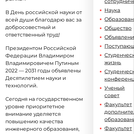
сотруднич
Наука
В День российской науки от
Образова
всей души благодарю вас за
добросовестный и
Общество
ответственный труд!
Объявлен
Поступаю
Президентом Российской
Студенчес
Федерации Владимиром
жизнь
Владимировичем Путиным
2022 — 2031 годы объявлены
Студенчес
Десятилетием науки и
конферен
технологий.
Ученый
совет
Сегодня на государственном
Факультет
уровне приоритетное
дополните
внимание уделяется
образован
повышению качества
Факультет
инженерного образования,