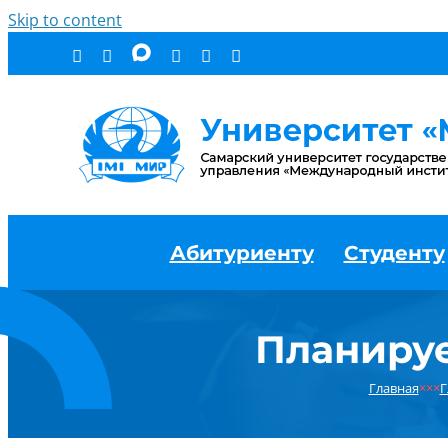
Skip to content
Абитуриенту
Студенту
Планируе
Главная
×××
Г