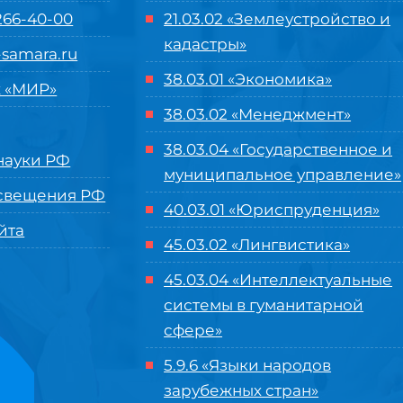
 266-40-00
21.03.02 «Землеустройство и
кадастры»
samara.ru
38.03.01 «Экономика»
 «МИР»
38.03.02 «Менеджмент»
38.03.04 «Государственное и
ауки РФ
муниципальное управление»
свещения РФ
40.03.01 «Юриспруденция»
йта
45.03.02 «Лингвистика»
45.03.04 «
Интеллектуальные
системы в гуманитарной
сфере
»
5.9.6 «Языки народов
зарубежных стран»