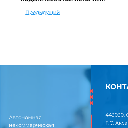
Предыдущий
КОНТ
×
×
×
443030, 
Автономная
Г.С. Акса
некоммерческая