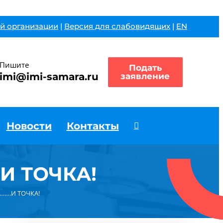
й организации
|
Версия для слабовидящих
|
EN
Пишите
Подать
imi@imi-samara.ru
заявление
Новости
Контакты
.И ТОЧКА!
…….И ТОЧКА!