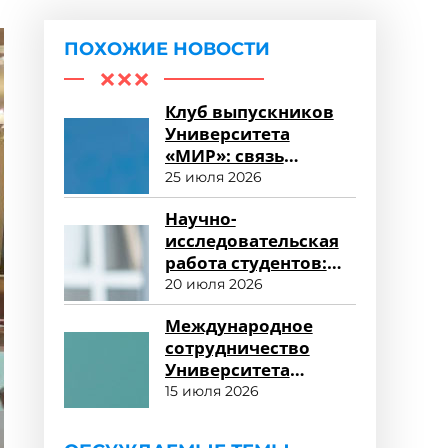
ПОХОЖИЕ НОВОСТИ
Клуб выпускников
Университета
«МИР»: связь
поколений и
25 июля 2026
карьерные
Научно-
возможности
исследовательская
работа студентов:
возможности для
20 июля 2026
развития
Международное
сотрудничество
Университета
«МИР»: новые
15 июля 2026
горизонты