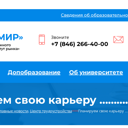
Сведения об образовательно
Звоните
+7 (846) 266-40-00
Допобразование
Об университете
м свою карьеру ………
лавные новости
,
Центр трудоустройства
×××
Планируем свою карьеру …