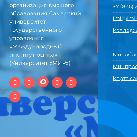
организация высшего
+7 (846)
образования Самарский
imi@imi-
университет
государственного
Колледж
управления
«Международный
институт рынка»
Минобрн
(Университет «МИР»)
Минпро
Карта са