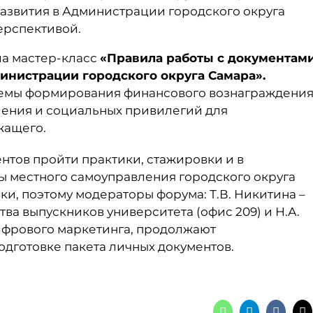
азвития в Администрации городского округа
ерспективой.
ла мастер-класс
«Правила работы с документам
инистрации городского округа Самара».
темы формирования финансового вознаграждени
ления и социальных привилегий для
жащего.
ентов пройти практики, стажировки и в
ы местного самоуправления городского округа
ки, поэтому модераторы форума: Т.В. Никитина –
ва выпускников университета (офис 209) и Н.А.
цифрового маркетинга, продолжают
одготовке пакета личных документов.