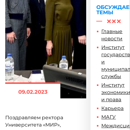
ОБСУЖДА
ТЕМЫ
Главные
новости
Институт
государст
и
муниципа
службы
Институт
09.02.2023
экономик
и права
Карьера
МАГУ
Поздравляем ректора
Университета «МИР»,
Междисци