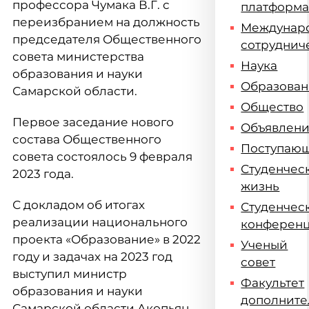
профессора Чумака В.Г. с
платформ
переизбранием на должность
Междунар
председателя Общественного
сотруднич
совета министерства
Наука
образования и науки
Образова
Самарской области.
Общество
Первое заседание нового
Объявлен
состава Общественного
Поступаю
совета состоялось 9 февраля
Студенчес
2023 года.
жизнь
С докладом об итогах
Студенчес
реализации национального
конферен
проекта «Образование» в 2022
Ученый
году и задачах на 2023 год
совет
выступил министр
Факультет
образования и науки
дополните
Самарской области Акопьян