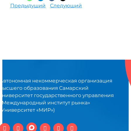
Предыдущий
Следующий
Автономная некоммерческая организация
высшего образования Самарский
университет государственного управления
«Международный институт рынка»
(Университет «МИР»)