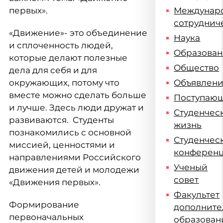
первых».
Междунар
сотруднич
«Движение»- это объединение
Наука
и сплоченность людей,
Образова
которые делают полезные
Общество
дела для себя и для
окружающих, потому что
Объявлен
вместе можно сделать больше
Поступаю
и лучше. Здесь люди дружат и
Студенчес
развиваются. Студенты
жизнь
познакомились с основной
Студенчес
миссией, ценностями и
конферен
направлениями Российского
Ученый
движения детей и молодежи
совет
«Движения первых».
Факультет
Формирование
дополните
первоначальных
образован