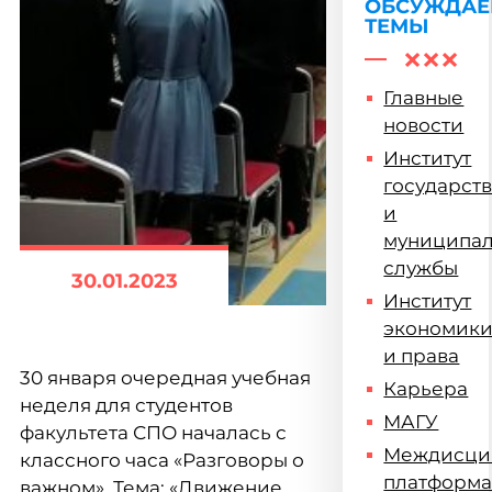
ОБСУЖДА
ТЕМЫ
Главные
новости
Институт
государст
и
муниципа
службы
30.01.2023
Институт
экономик
и права
30 января очередная учебная
Карьера
неделя для студентов
МАГУ
факультета СПО началась с
Междисци
классного часа «Разговоры о
платформ
важном». Тема: «Движение