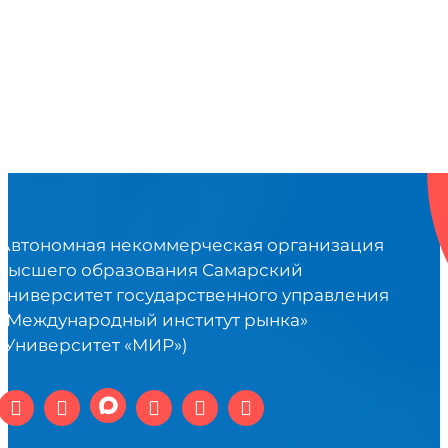
Автономная некоммерческая организация
высшего образования Самарский
университет государственного управления
«Международный институт рынка»
(Университет «МИР»)