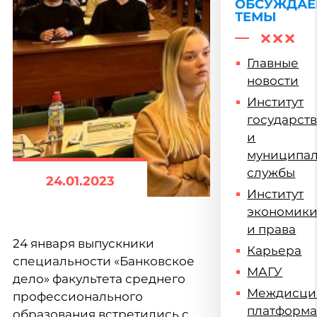
ОБСУЖДА
ТЕМЫ
Главные
новости
Институт
государст
и
муниципа
службы
24.01.2023
Институт
экономик
и права
24 января выпускники
Карьера
специальности «Банковское
МАГУ
дело» факультета среднего
Междисци
профессионального
платформ
образования встретились с