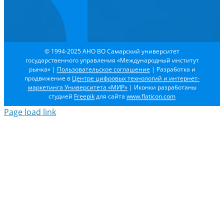
© 1994-2025 АНО ВО Самарский университет
государственного управления «Международный институт
рынка»
|
Пользовательское соглашение
| Разработка и
продвижение в
Центре цифровых технологий и интернет-
маркетинга Университета «МИР»
| Иконки разработаны
студией
Freepik
для сайта
www.flaticon.com
Page load link