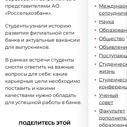
представителями АО
Междунар
«Россельхозбанк».
сотруднич
Наука
Студенты узнали историю
Образова
развития филиальной сети
Общество
банка и актуальные вакансии
для выпускников.
Объявлен
Поступаю
В рамках встречи студенты
Студенчес
смогли ответить на важные
жизнь
вопросы для себя: какие
Студенчес
карьерные цели необходимо
конферен
поставить и какими
качествами нужно обладать
Ученый
для успешной работы в банке.
совет
Факультет
дополните
ПОДЕЛИТЕСЬ ЭТОЙ
образован