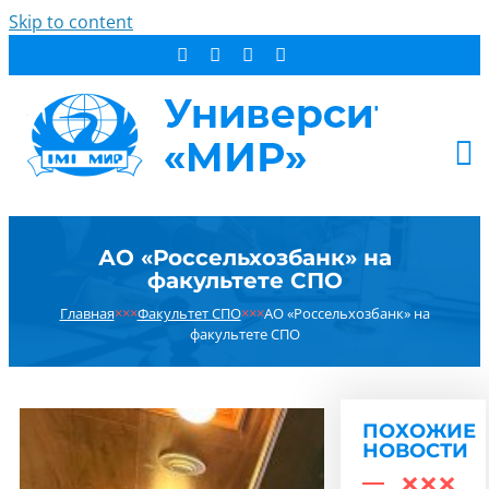
Skip to content
АБИТУРИЕНТУ
АО «Россельхозбанк» на
СТУДЕНТУ
факультете СПО
ДОПОБРАЗОВАНИЕ
Главная
×××
Факультет СПО
×××
АО «Россельхозбанк» на
ОБ УНИВЕРСИТЕТЕ
факультете СПО
НОВОСТИ
КОНТАКТЫ
ПОХОЖИЕ
РЕЗУЛЬТАТ ПОИСКА:
НОВОСТИ