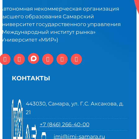
Автономная некоммерческая организация
высшего образования Самарский
университет государственного управления
«Международный институт рынка»
(Университет «МИР»)
КОНТАКТЫ
443030, Самара, ул. Г.С. Аксакова, д.
21
+7 (846) 266-40-00
imi@imi-samara.ru