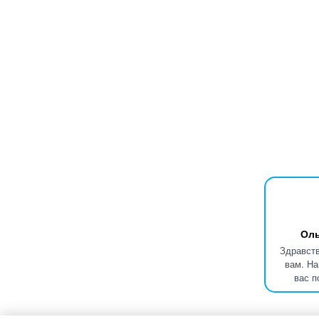
Оль
Здравств
вам. На
вас п