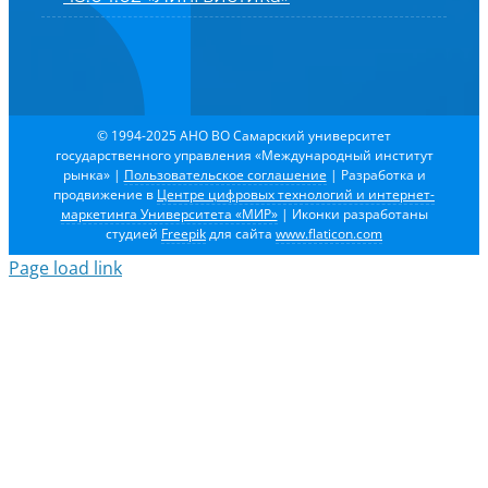
© 1994-2025 АНО ВО Самарский университет
государственного управления «Международный институт
рынка»
|
Пользовательское соглашение
| Разработка и
продвижение в
Центре цифровых технологий и интернет-
маркетинга Университета «МИР»
| Иконки разработаны
студией
Freepik
для сайта
www.flaticon.com
Page load link