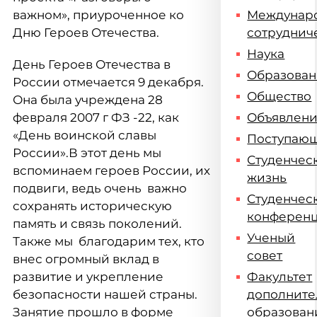
важном», приуроченное ко
Междунар
Дню Героев Отечества.
сотруднич
Наука
День Героев Отечества в
Образова
России отмечается 9 декабря.
Общество
Она была учреждена 28
февраля 2007 г ФЗ -22, как
Объявлен
«День воинской славы
Поступаю
России».В этот день мы
Студенчес
вспоминаем героев России, их
жизнь
подвиги, ведь очень важно
Студенчес
сохранять историческую
конферен
память и связь поколений.
Ученый
Также мы благодарим тех, кто
совет
внес огромный вклад в
развитие и укрепление
Факультет
безопасности нашей страны.
дополните
Занятие прошло в форме
образован