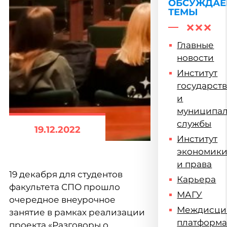
ОБСУЖДА
ТЕМЫ
Главные
новости
Институт
государст
и
муниципа
службы
19.12.2022
Институт
экономик
и права
19 декабря для студентов
Карьера
факультета СПО прошло
МАГУ
очередное внеурочное
Междисци
занятие в рамках реализации
платформ
проекта «Разговоры о