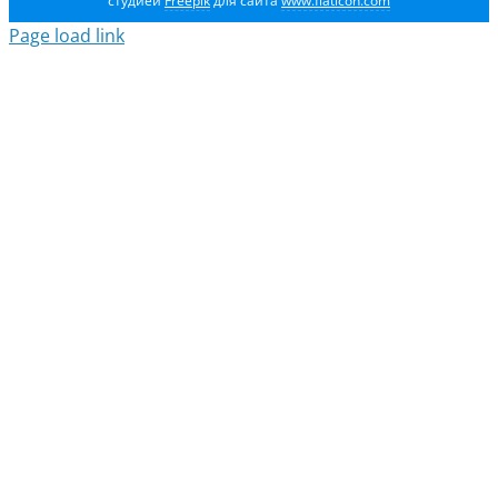
студией
Freepik
для сайта
www.flaticon.com
Page load link