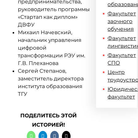
предпринимательства,
образован
руководитель программы
Факультет
«Стартап как диплом»
заочного
ДВФУ
обучения
Михаил Начевский,
Факультет
начальник управления
лингвисти
цифровой
Факультет
трансформации РЭУ им.
СПО
Г.В. Плеханова
Сергей Степанов,
Центр
заместитель директора
трудоустр
института образования
Юридичес
ТГУ
факультет
ПОДЕЛИТЕСЬ ЭТОЙ
ИСТОРИЕЙ!