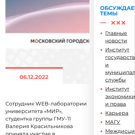
ОБСУЖДА
ТЕМЫ
Главные
новости
Институт
государст
и
муниципа
06.12.2022
службы
Институт
экономик
Сотрудник WEB-лаборатории
и права
университета «МИР»,
Карьера
студентка группы ГМУ-11
МАГУ
Валерия Красильникова
Междисци
приняла участие в