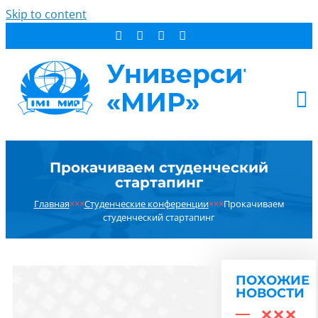
Skip to content
АБИТУРИЕНТУ
Прокачиваем студенческий
СТУДЕНТУ
стартапинг
ДОПОБРАЗОВАНИЕ
Главная
×××
Студенческие конференции
×××
Прокачиваем
ОБ УНИВЕРСИТЕТЕ
студенческий стартапинг
НОВОСТИ
КОНТАКТЫ
ПОХОЖИЕ
РЕЗУЛЬТАТ ПОИСКА:
НОВОСТИ