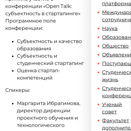
платформ
конференции «Open Talk:
Междунар
субъектность в стартапинге»
сотруднич
Программное поле
конференции:
Наука
Образова
Субъектность и качество
Общество
образования
Объявлен
Субъектность и
студенческий стартапинг
Поступаю
Оценка стартап-
Студенчес
компетенций
жизнь
Студенчес
Спикеры:
конферен
Маргарита Ибрагимова,
Ученый
директор дирекции
совет
проектного обучения и
Факультет
технологического
дополните