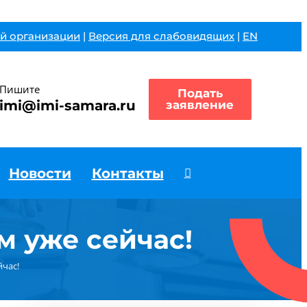
й организации
|
Версия для слабовидящих
|
EN
Пишите
Подать
imi@imi-samara.ru
заявление
Новости
Контакты
м уже сейчас!
час!