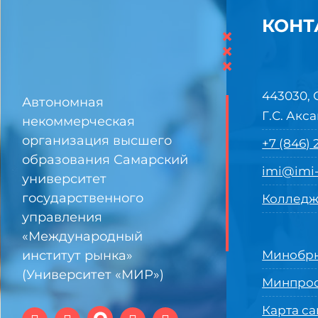
КОНТ
×
×
×
443030, 
Автономная
Г.С. Акса
некоммерческая
организация высшего
+7 (846)
образования Самарский
imi@imi-
университет
государственного
Колледж
управления
«Международный
институт рынка»
Минобрн
(Университет «МИР»)
Минпро
Карта са