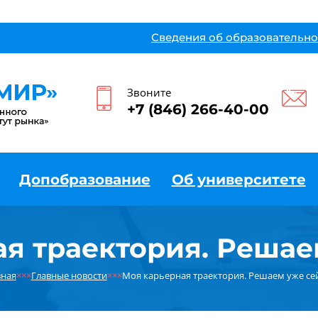
Сведения об образовательно
Звоните
+7 (846) 266-40-00
Допобразование
Об университете
я траектория. Решае
вная
×××
Главные новости
×××
Моя карьерная траектория. Решаем уже сей