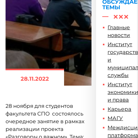
ОБСУЖДА
ТЕМЫ
Главные
новости
Институт
государст
и
муниципа
службы
28.11.2022
Институт
экономик
и права
28 ноября для студентов
Карьера
факультета СПО состоялось
МАГУ
очередное занятие в рамках
Междисци
реализации проекта
платформ
«Разговоры о важном». Тема: