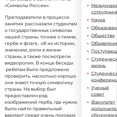
«Символы России».
Междунар
сотруднич
Преподаватели в процессе
Наука
занятия рассказали студентам
Образова
о государственных символах
Общество
нашей страны, точнее о гимне,
гербе и флаге, об их истории,
Объявлен
значении, роли в жизни
Поступаю
страны, а также посмотрели
Студенчес
видеоролик. В конце беседы
жизнь
ребятам было предложено
Студенчес
проверить, насколько хорошо
конферен
они знают точную символику
Ученый
страны. На выбор был
совет
предоставлен ряд
изображений герба, где нужно
Факультет
было найти правильный
дополните
вариант среди очень похожих
образован