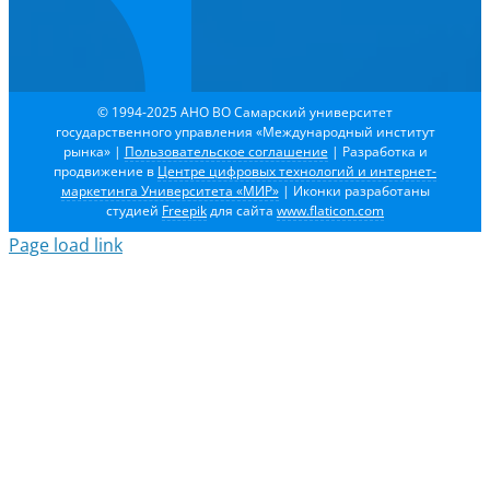
© 1994-2025 АНО ВО Самарский университет
государственного управления «Международный институт
рынка»
|
Пользовательское соглашение
| Разработка и
продвижение в
Центре цифровых технологий и интернет-
маркетинга Университета «МИР»
| Иконки разработаны
студией
Freepik
для сайта
www.flaticon.com
Page load link