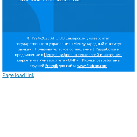
© 1994-2025 АНО ВО Самарский университет
государственного управления «Международный институт
рынка»
|
Пользовательское соглашение
| Разработка и
продвижение в
Центре цифровых технологий и интернет-
маркетинга Университета «МИР»
| Иконки разработаны
студией
Freepik
для сайта
www.flaticon.com
Page load link