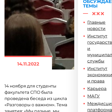
ОБСУЖДА
ТЕМЫ
Главные
новости
Институт
государст
и
муниципа
службы
14.11.2022
Институт
экономик
и права
14 ноября для студенты
Карьера
факультета СПО была
МАГУ
проведена беседа из цикла
Междисци
«Разговоры о важном». Тема
платформ
занятия: «Мы разные, мы