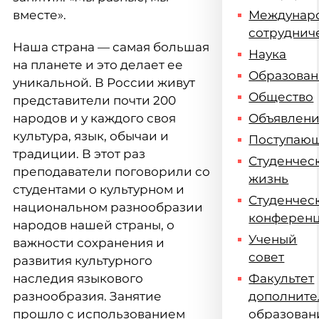
вместе».
Междунар
сотруднич
Наша страна — самая большая
Наука
на планете и это делает ее
Образова
уникальной. В России живут
Общество
представители почти 200
народов и у каждого своя
Объявлен
культура, язык, обычаи и
Поступаю
традиции. В этот раз
Студенчес
преподаватели поговорили со
жизнь
студентами о культурном и
Студенчес
национальном разнообразии
конферен
народов нашей страны, о
Ученый
важности сохранения и
совет
развития культурного
наследия языкового
Факультет
разнообразия. Занятие
дополните
прошло с использованием
образован