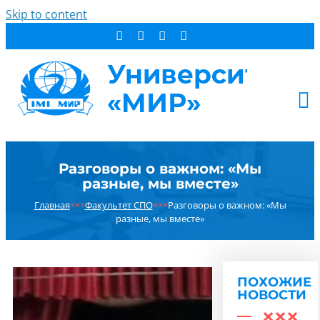
Skip to content
АБИТУРИЕНТУ
Разговоры о важном: «Мы
СТУДЕНТУ
разные, мы вместе»
ДОПОБРАЗОВАНИЕ
Главная
×××
Факультет СПО
×××
Разговоры о важном: «Мы
ОБ УНИВЕРСИТЕТЕ
разные, мы вместе»
НОВОСТИ
КОНТАКТЫ
ПОХОЖИЕ
РЕЗУЛЬТАТ ПОИСКА:
НОВОСТИ