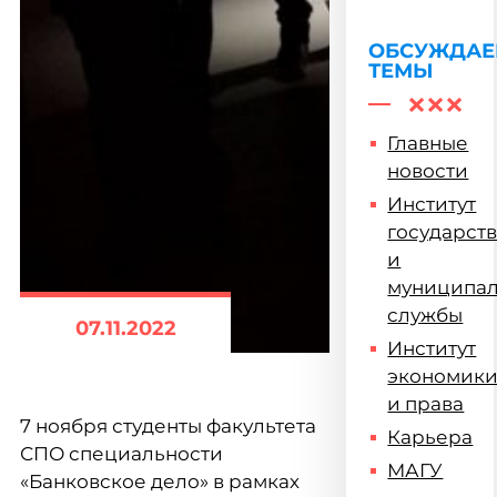
ОБСУЖДА
ТЕМЫ
Главные
новости
Институт
государст
и
муниципа
службы
07.11.2022
Институт
экономик
и права
7 ноября студенты факультета
Карьера
СПО специальности
МАГУ
«Банковское дело» в рамках