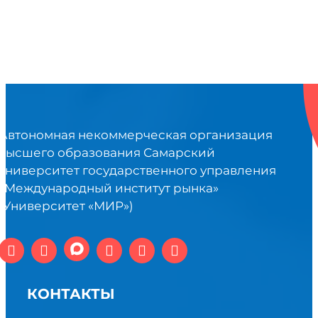
Автономная некоммерческая организация
высшего образования Самарский
университет государственного управления
«Международный институт рынка»
(Университет «МИР»)
КОНТАКТЫ