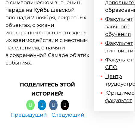
о символическом значении
дополните
парада на Куйбышевской
образован
площади 7 ноября, секретных
Факультет
объектах, о жизни
заочного
иностранных посольств здесь,
обучения
их взаимодействии с местным
Факультет
населением, о памяти
лингвисти
в современной Самаре об этих
Факультет
событиях.
СПО
Центр
трудоустр
ПОДЕЛИТЕСЬ ЭТОЙ
Юридичес
ИСТОРИЕЙ!
факультет
Предыдущий
Следующий