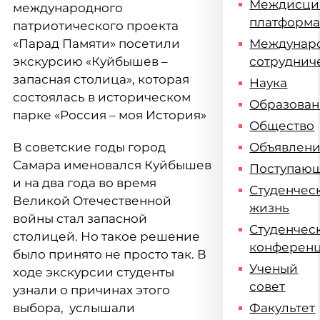
Междисци
международного
платформ
патриотического проекта
«Парад Памяти» посетили
Междунар
экскурсию «Куйбышев –
сотруднич
запасная столица», которая
Наука
состоялась в историческом
Образова
парке «Россия – моя История»
Общество
В советские годы город
Объявлен
Самара именовался Куйбышев
Поступаю
и на два года во время
Студенчес
Великой Отечественной
жизнь
войны стал запасной
Студенчес
столицей. Но такое решение
конферен
было принято не просто так. В
Ученый
ходе экскурсии студенты
совет
узнали о причинах этого
выбора, услышали
Факультет