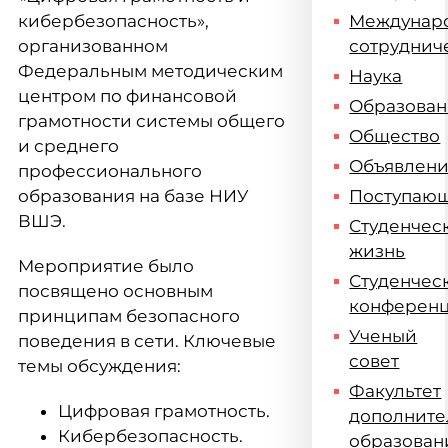
кибербезопасность»,
Междунар
организованном
сотруднич
Федеральным методическим
Наука
центром по финансовой
Образова
грамотности системы общего
Общество
и среднего
Объявлен
профессионального
образования на базе НИУ
Поступаю
ВШЭ.
Студенчес
жизнь
Мероприятие было
Студенчес
посвящено основным
конферен
принципам безопасного
Ученый
поведения в сети. Ключевые
совет
темы обсуждения:
Факультет
Цифровая грамотность.
дополните
Кибербезопасность.
образован