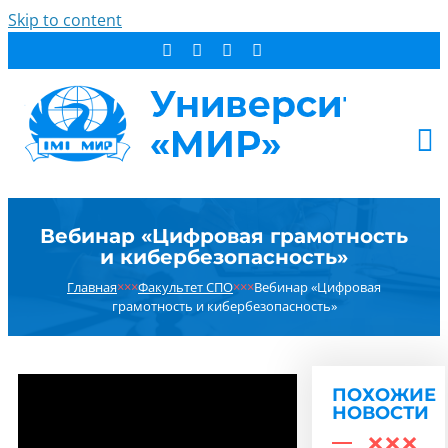
Skip to content
АБИТУРИЕНТУ
Вебинар «Цифровая грамотность
СТУДЕНТУ
и кибербезопасность»
ДОПОБРАЗОВАНИЕ
Главная
×××
Факультет СПО
×××
Вебинар «Цифровая
ОБ УНИВЕРСИТЕТЕ
грамотность и кибербезопасность»
НОВОСТИ
КОНТАКТЫ
ПОХОЖИЕ
РЕЗУЛЬТАТ ПОИСКА:
НОВОСТИ