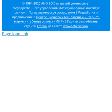
© 1994-2025 АНО ВО Самарский университет
государственного управления «Международный институт
рынка»
|
Пользовательское соглашение
| Разработка и
продвижение в
Центре цифровых технологий и интернет-
маркетинга Университета «МИР»
| Иконки разработаны
студией
Freepik
для сайта
www.flaticon.com
Page load link