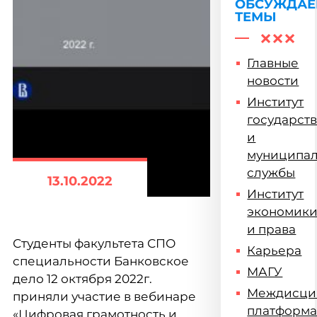
ОБСУЖДА
ТЕМЫ
Главные
новости
Институт
государст
и
муниципа
службы
13.10.2022
Институт
экономик
и права
Студенты факультета СПО
Карьера
специальности Банковское
МАГУ
дело 12 октября 2022г.
Междисци
приняли участие в вебинаре
платформ
«Цифровая грамотность и