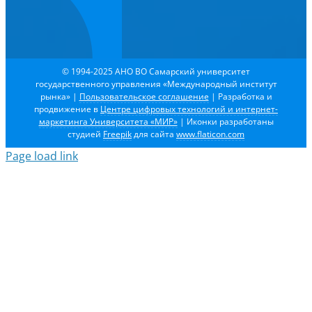
© 1994-2025 АНО ВО Самарский университет
государственного управления «Международный институт
рынка»
|
Пользовательское соглашение
| Разработка и
продвижение в
Центре цифровых технологий и интернет-
маркетинга Университета «МИР»
| Иконки разработаны
студией
Freepik
для сайта
www.flaticon.com
Page load link