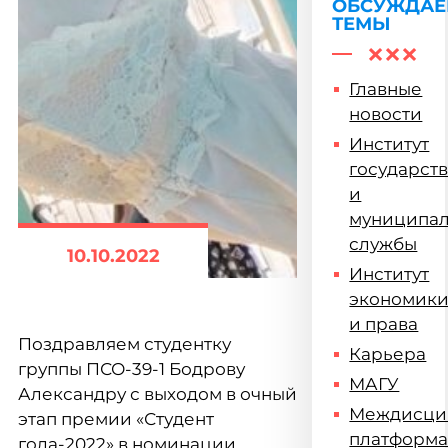
ОБСУЖДА
ТЕМЫ
Главные
новости
Институт
государст
и
муниципа
службы
10.10.2022
Институт
экономик
и права
Поздравляем студентку
Карьера
группы ПСО-39-1 Бодрову
МАГУ
Александру с выходом в очный
Междисци
этап премии «Студент
платформ
года-2022» в номинации