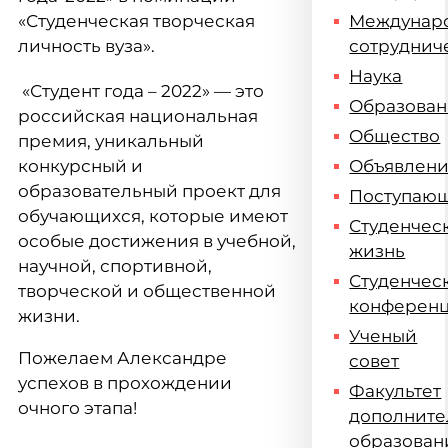
«Студенческая творческая
Междунар
личность вуза».
сотруднич
Наука
«Студент года – 2022» — это
Образова
российская национальная
Общество
премия, уникальный
конкурсный и
Объявлен
образовательный проект для
Поступаю
обучающихся, которые имеют
Студенчес
особые достижения в учебной,
жизнь
научной, спортивной,
Студенчес
творческой и общественной
конферен
жизни.
Ученый
Пожелаем Александре
совет
успехов в прохождении
Факультет
очного этапа!
дополните
образован