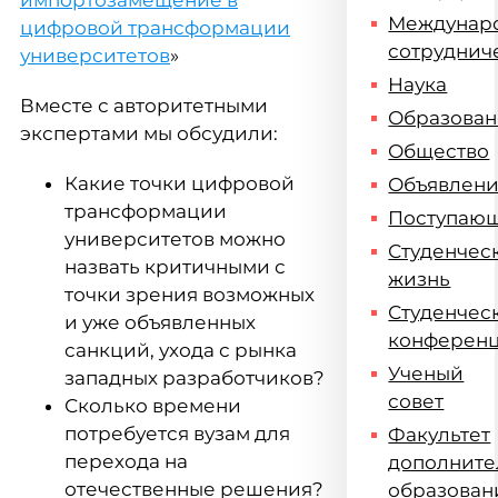
импортозамещение в
Междунар
цифровой трансформации
сотруднич
университетов
»
Наука
Вместе с авторитетными
Образова
экспертами мы обсудили:
Общество
Какие точки цифровой
Объявлен
трансформации
Поступаю
университетов можно
Студенчес
назвать критичными с
жизнь
точки зрения возможных
Студенчес
и уже объявленных
конферен
санкций, ухода с рынка
Ученый
западных разработчиков?
совет
Сколько времени
потребуется вузам для
Факультет
перехода на
дополните
отечественные решения?
образован