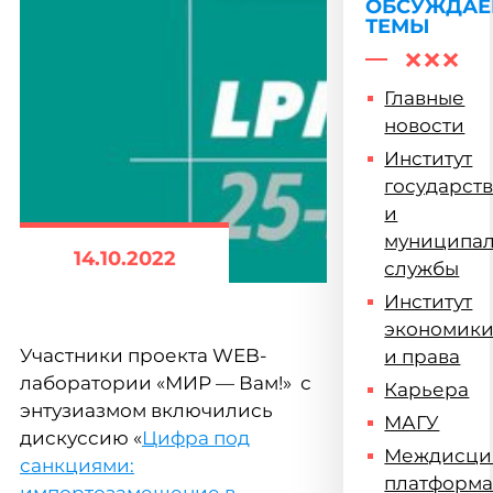
ОБСУЖДА
ТЕМЫ
Главные
новости
Институт
государст
и
муниципа
14.10.2022
службы
Институт
экономик
Участники проекта WEB-
и права
лаборатории «МИР — Вам!» с
Карьера
энтузиазмом включились
МАГУ
дискуссию «
Цифра под
Междисци
санкциями:
платформ