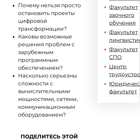
Почему нельзя просто
Факультет
остановить проекты
заочного
цифровой
обучения
трансформации?
Факультет
Каковы возможные
лингвисти
решения проблем с
Факультет
зарубежным
СПО
программным
Центр
обеспечением?
трудоустр
Насколько серьезны
сложности с
Юридичес
вычислительными
факультет
мощностями, сетями,
коммуникационным
оборудованием?
ПОДЕЛИТЕСЬ ЭТОЙ