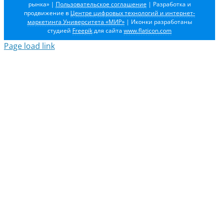
рынка»
|
Пользовательское соглашение
| Разработка и
продвижение в
Центре цифровых технологий и интернет-
маркетинга Университета «МИР»
| Иконки разработаны
студией
Freepik
для сайта
www.flaticon.com
Page load link