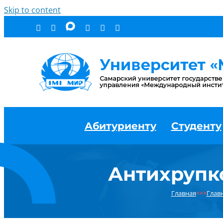
Skip to content
Абитуриенту
Студенту
Антихрупк
Главная
×××
Глав