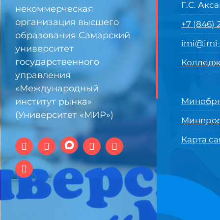
Г.С. Акса
некоммерческая
организация высшего
+7 (846)
образования Самарский
imi@imi-
университет
государственного
Колледж
управления
«Международный
институт рынка»
Минобрн
(Университет «МИР»)
Минпро
Карта са