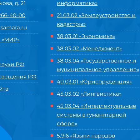
кова, д. 21
информатика»
 266-40-00
21.03.02 «Землеустройство и
кадастры»
samara.ru
38.03.01 «Экономика»
 «МИР»
38.03.02 «Менеджмент»
38.03.04 «Государственное и
ауки РФ
муниципальное управление»
свещения РФ
40.03.01 «Юриспруденция»
йта
45.03.02 «Лингвистика»
45.03.04 «
Интеллектуальные
системы в гуманитарной
сфере
»
5.9.6 «Языки народов