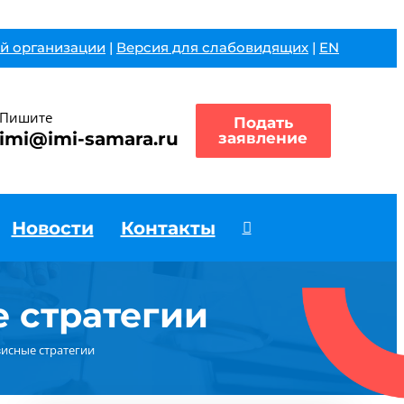
й организации
|
Версия для слабовидящих
|
EN
Пишите
Подать
imi@imi-samara.ru
заявление
Новости
Контакты
 стратегии
зисные стратегии