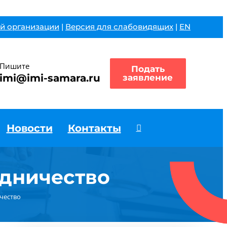
й организации
|
Версия для слабовидящих
|
EN
Пишите
Подать
imi@imi-samara.ru
заявление
Новости
Контакты
удничество
чество