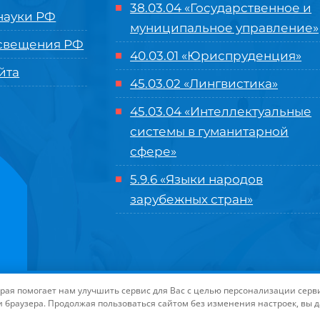
38.03.04 «Государственное и
ауки РФ
муниципальное управление»
свещения РФ
40.03.01 «Юриспруденция»
йта
45.03.02 «Лингвистика»
45.03.04 «
Интеллектуальные
системы в гуманитарной
сфере
»
5.9.6 «Языки народов
зарубежных стран»
нного управления «Международный институт рынка»
|
Пользовательское с
торая помогает нам улучшить сервис для Вас с целью персонализации сер
-маркетинга Университета «МИР»
| Иконки разработаны студией
Freepik
дл
и браузера. Продолжая пользоваться сайтом без изменения настроек, вы 