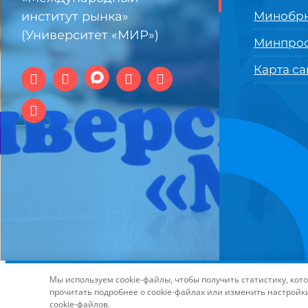
институт рынка»
Минобрн
(Университет «МИР»)
Минпро
Карта са
© 1994-2025 АНО ВО Самарский университет государстве
Мы используем cookie-файлы, чтобы получить статистику, ко
технологий и интернет
прочитать подробнее о cookie-файлах или изменить настройк
cookie-файлов.
Page load link