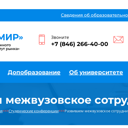
Сведения об образовательно
Звоните
+7 (846) 266-40-00
Допобразование
Об университете
 межвузовское сотр
ая
×××
Студенческие конференции
×××
Развиваем межвузовское сотрудни