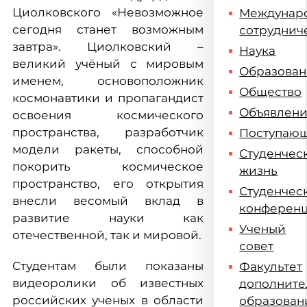
Циолковского «Невозможное
Междунар
сегодня станет возможным
сотруднич
завтра». Циолковский –
Наука
великий учёный с мировым
Образова
именем, основоположник
Общество
космонавтики и пропагандист
Объявлен
освоения космического
пространства, разработчик
Поступаю
модели ракеты, способной
Студенчес
покорить космическое
жизнь
пространство, его открытия
Студенчес
внесли весомый вклад в
конферен
развитие науки как
Ученый
отечественной, так и мировой.
совет
Студентам были показаны
Факультет
видеоролики об известных
дополните
российских ученых в области
образован