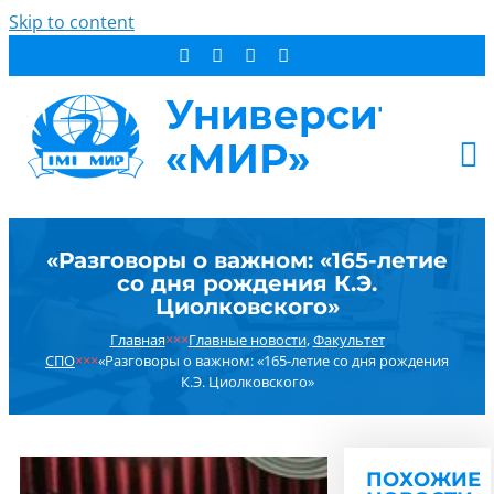
Skip to content
АБИТУРИЕНТУ
«Разговоры о важном: «165-летие
СТУДЕНТУ
со дня рождения К.Э.
ДОПОБРАЗОВАНИЕ
Циолковского»
ОБ УНИВЕРСИТЕТЕ
Главная
×××
Главные новости
,
Факультет
СПО
×××
«Разговоры о важном: «165-летие со дня рождения
НОВОСТИ
К.Э. Циолковского»
КОНТАКТЫ
РЕЗУЛЬТАТ ПОИСКА:
ПОХОЖИЕ