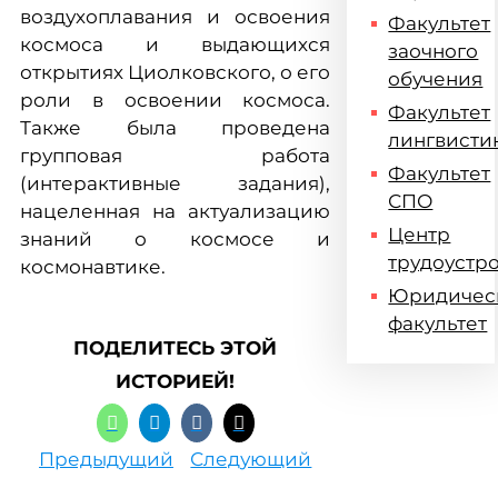
воздухоплавания и освоения
Факультет
космоса и выдающихся
заочного
открытиях Циолковского, о его
обучения
роли в освоении космоса.
Факультет
Также была проведена
лингвисти
групповая работа
Факультет
(интерактивные задания),
СПО
нацеленная на актуализацию
Центр
знаний о космосе и
трудоустр
космонавтике.
Юридичес
факультет
ПОДЕЛИТЕСЬ ЭТОЙ
ИСТОРИЕЙ!
Предыдущий
Следующий