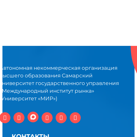
Автономная некоммерческая организация
высшего образования Самарский
университет государственного управления
«Международный институт рынка»
(Университет «МИР»)
КОНТАКТЫ