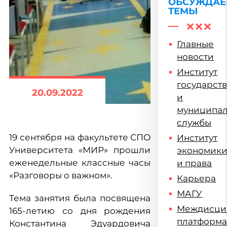
ОБСУЖДА
ТЕМЫ
Главные
новости
Институт
государст
20.09.2022
и
муниципа
службы
19 сентября на факультете СПО
Институт
Университета «МИР» прошли
экономик
еженедельные классные часы
и права
«Разговоры о важном».
Карьера
МАГУ
Тема занятия была посвящена
Междисци
165-летию со дня рождения
платформ
Константина Эдуардовича