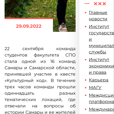
Главные
новости
29.09.2022
Институт
государст
и
муниципа
22 сентября команда
службы
студентов факультета СПО
Институт
стала одной из 16 команд
экономик
Самары и Самарской области,
и права
принявшей участие в квесте
Карьера
«Культурный код». В течение
трех часов команды прошли
МАГУ
одиннадцать разных
Междисци
тематических локаций, где
платформ
отвечали на вопросы об
Междунар
истории Самары и ее жителей