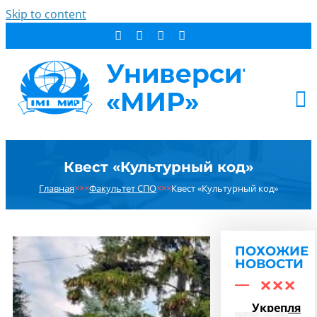
Skip to content
АБИТУРИЕНТУ
Квест «Культурный код»
СТУДЕНТУ
Главная
×××
Факультет СПО
×××
Квест «Культурный код»
ДОПОБРАЗОВАНИЕ
ОБ УНИВЕРСИТЕТЕ
НОВОСТИ
ПОХОЖИЕ
КОНТАКТЫ
НОВОСТИ
РЕЗУЛЬТАТ ПОИСКА:
Укрепляем