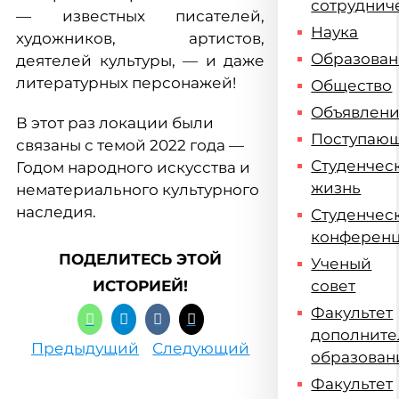
сотруднич
— известных писателей,
Наука
художников, артистов,
Образова
деятелей культуры, — и даже
литературных персонажей!
Общество
Объявлен
В этот раз локации были
Поступаю
связаны с темой 2022 года —
Студенчес
Годом народного искусства и
жизнь
нематериального культурного
наследия.
Студенчес
конферен
ПОДЕЛИТЕСЬ ЭТОЙ
Ученый
ИСТОРИЕЙ!
совет
Факультет
дополните
Предыдущий
Следующий
образован
Факультет