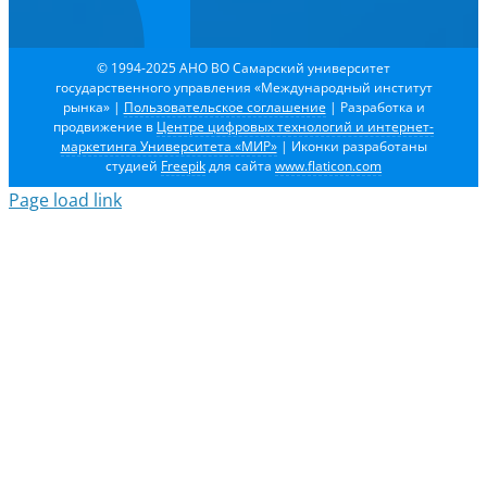
© 1994-2025 АНО ВО Самарский университет
государственного управления «Международный институт
рынка»
|
Пользовательское соглашение
| Разработка и
продвижение в
Центре цифровых технологий и интернет-
маркетинга Университета «МИР»
| Иконки разработаны
студией
Freepik
для сайта
www.flaticon.com
Page load link