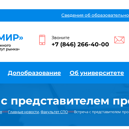
Сведения об образовательно
Звоните
+7 (846) 266-40-00
Допобразование
Об университете
 с представителем п
я
×××
Главные новости
,
Факультет СПО
×××
Встреча с представителем пр