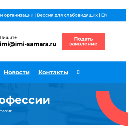
й организации
|
Версия для слабовидящих
|
EN
Пишите
Подать
imi@imi-samara.ru
заявление
Новости
Контакты
рофессии
офессии