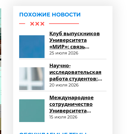
ПОХОЖИЕ НОВОСТИ
Клуб выпускников
Университета
«МИР»: связь
поколений и
25 июля 2026
карьерные
Научно-
возможности
исследовательская
работа студентов:
возможности для
20 июля 2026
развития
Международное
сотрудничество
Университета
«МИР»: новые
15 июля 2026
горизонты