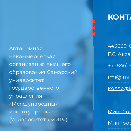
КОНТ
×
×
×
443030, 
Автономная
Г.С. Акса
некоммерческая
организация высшего
+7 (846)
образования Самарский
imi@imi-
университет
государственного
Колледж
управления
«Международный
институт рынка»
Минобрн
(Университет «МИР»)
Минпро