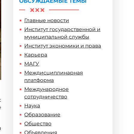
ОБСУЖДАЕМЫЕ ТЕМЫ
Главные новости
Институт государственной и
муниципальной службы
Институт экономики и права
Карьера
МАГУ
Междисциплинарная
платформа
Международное
сотрудничество
с
Наука
е
Образование
Общество
и
Объявления