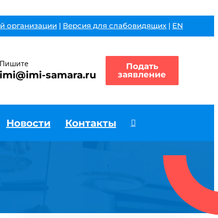
й организации
|
Версия для слабовидящих
|
EN
Пишите
Подать
imi@imi-samara.ru
заявление
Новости
Контакты
и