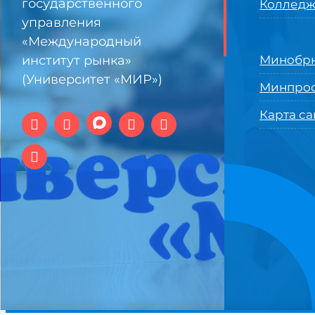
государственного
Колледж
управления
«Международный
институт рынка»
Минобрн
(Университет «МИР»)
Минпро
Карта са