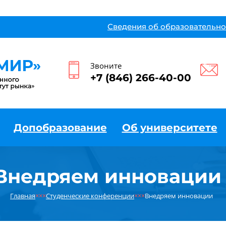
Сведения об образовательно
Звоните
+7 (846) 266-40-00
Допобразование
Об университете
Внедряем инноваци
Главная
×××
Студенческие конференции
×××
Внедряем инновации