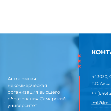
КОНТ
×
×
×
443030, 
Автономная
Г.С. Акса
некоммерческая
организация высшего
+7 (846)
образования Самарский
imi@imi-
университет