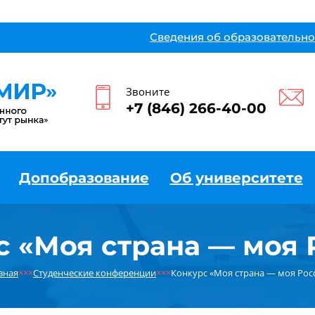
Сведения об образовательно
Звоните
+7 (846) 266-40-00
Допобразование
Об университете
с «Моя страна — моя 
вная
×××
Студенческие конференции
×××
Конкурс «Моя страна — моя Рос