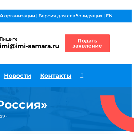
й организации
|
Версия для слабовидящих
|
EN
Пишите
Подать
imi@imi-samara.ru
заявление
Новости
Контакты
Россия»
сия»