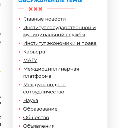
ОБСУЖДАЕМЫЕ ТЕМЫ
Главные новости
Институт государственной и
муниципальной службы
Институт экономики и права
Карьера
МАГУ
Междисциплинарная
платформа
Международное
сотрудничество
,
Наука
о
Образование
-
х
Общество
й
Объявления