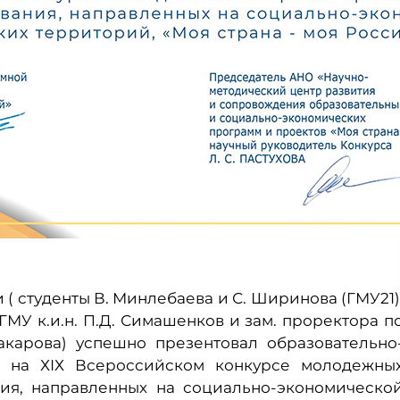
 студенты В. Минлебаева и С. Ширинова (ГМУ21)
МУ к.и.н. П.Д. Симашенков и зам. проректора п
 Макарова) успешно презентовал образовательно
» на ХIХ Всероссийском конкурсе молодежны
ния, направленных на социально-экономическо