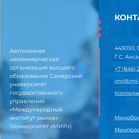
КОНТ
×
×
×
443030, 
Автономная
Г.С. Акса
некоммерческая
организация высшего
+7 (846)
образования Самарский
imi@imi-
университет
государственного
Колледж
управления
«Международный
институт рынка»
Минобрн
(Университет «МИР»)
Минпро