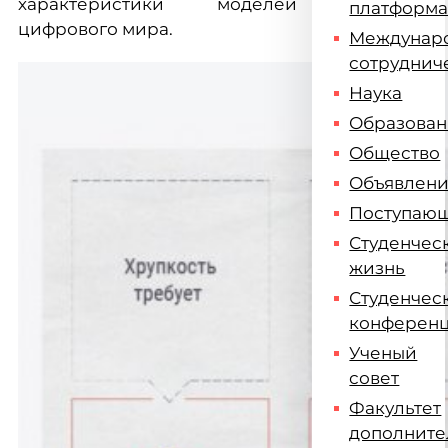
характеристики моделей
платформ
цифрового мира.
Междунар
сотруднич
Наука
Образова
Общество
Объявлен
Поступаю
Студенчес
жизнь
Студенчес
конферен
Ученый
совет
Факультет
дополните