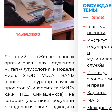
ОБСУЖДА
ТЕМЫ
Главные
новости
14.06.2022
Институт
государст
и
Лекторий «Живое слово»
муниципа
организовал для студентов
службы
митап «Футурология и модели
Институт
мира: SPOD, VUCA, BANI»
экономик
(спикер — куратор научных
и права
проектов Университета «МИР»
Карьера
к.и.н. П.Д. Симашенков), на
МАГУ
котором участники обсудили
методологические подходы и
Междисци