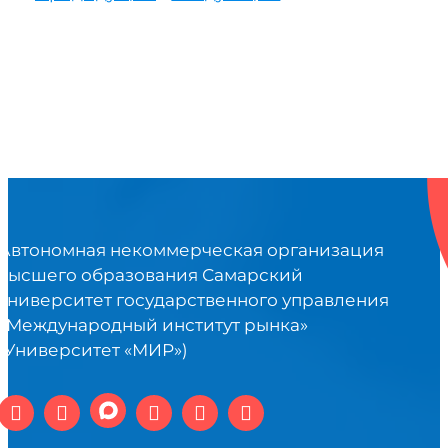
Автономная некоммерческая организация
высшего образования Самарский
университет государственного управления
«Международный институт рынка»
(Университет «МИР»)