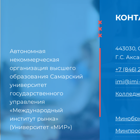
КОНТ
×
×
×
443030, 
Автономная
Г.С. Акса
некоммерческая
организация высшего
+7 (846)
образования Самарский
imi@imi-
университет
государственного
Колледж
управления
«Международный
институт рынка»
Минобрн
(Университет «МИР»)
Минпро