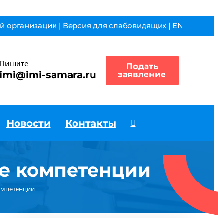
й организации
|
Версия для слабовидящих
|
EN
Пишите
Подать
imi@imi-samara.ru
заявление
Новости
Контакты
е компетенции
омпетенции