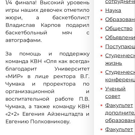
сотруднич
1/4 финала! Высокий уровень
игры наших девочек отметило
Наука
жюри, а баскетболист
Образова
Владислав Карпов подарил
Общество
баскетбольный мяч с
Объявлен
автографами.
Поступаю
За помощь и поддержку
Студенчес
команда КВН «Оля как всегда»
жизнь
благодарит Университет
Студенчес
«МИР» в лице ректора В.Г.
конферен
Чумака и проректора по
Ученый
организационной и
совет
воспитательной работе П.В.
Факультет
Чумака, а также команду КВН
дополните
«2×2» Евгения Айзенштадта и
образован
Евгению Полковникову.
Факультет