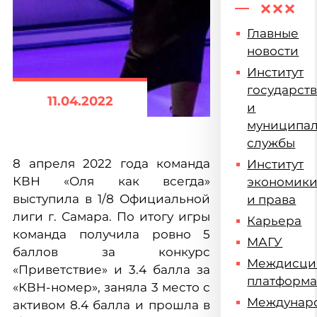
Главные
новости
Институт
государст
11.04.2022
и
муниципа
службы
8 апреля 2022 года команда
Институт
КВН «Оля как всегда»
экономик
выступила в 1/8 Официальной
и права
лиги г. Самара. По итогу игры
Карьера
команда получила ровно 5
МАГУ
баллов за конкурс
Междисци
«Приветствие» и 3.4 балла за
платформ
«КВН-номер», заняла 3 место с
Междунар
активом 8.4 балла и прошла в