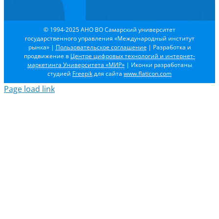
© 1994-2025 АНО ВО Самарский университет
государственного управления «Международный институт
рынка»
|
Пользовательское соглашение
| Разработка и
продвижение в
Центре цифровых технологий и интернет-
маркетинга Университета «МИР»
| Иконки разработаны
студией
Freepik
для сайта
www.flaticon.com
Page load link