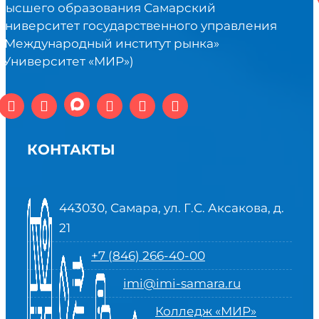
высшего образования Самарский
университет государственного управления
«Международный институт рынка»
(Университет «МИР»)
КОНТАКТЫ
443030, Самара, ул. Г.С. Аксакова, д.
21
+7 (846) 266-40-00
imi@imi-samara.ru
Колледж «МИР»