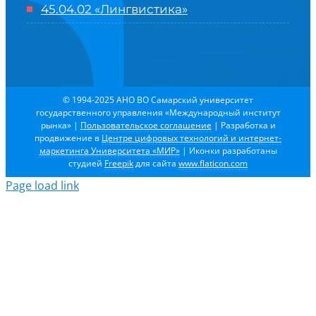
45.04.02 «Лингвистика»
© 1994-2025 АНО ВО Самарский университет
государственного управления «Международный институт
рынка»
|
Пользовательское соглашение
| Разработка и
продвижение в
Центре цифровых технологий и интернет-
маркетинга Университета «МИР»
| Иконки разработаны
студией
Freepik
для сайта
www.flaticon.com
Page load link