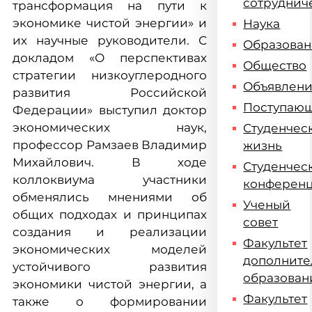
сотруднич
трансформация на пути к
экономике чистой энергии» и
Наука
их научные руководители. С
Образова
докладом «О перспективах
Общество
стратегии низкоуглеродного
Объявлен
развития Российской
Поступаю
Федерации» выступил доктор
экономических наук,
Студенчес
профессор Рамзаев Владимир
жизнь
Михайлович. В ходе
Студенчес
коллоквиума участники
конферен
обменялись мнениями об
Ученый
общих подходах и принципах
совет
создания и реализации
Факультет
экономических моделей
дополните
устойчивого развития
образован
экономики чистой энергии, а
Факультет
также о формировании