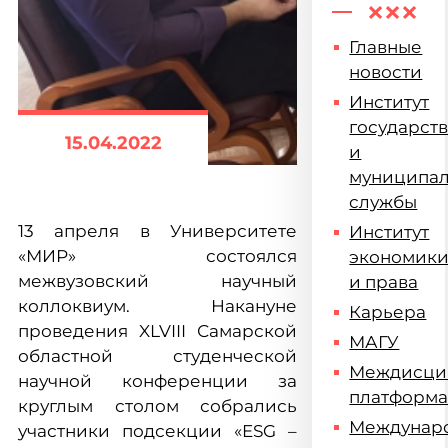
Главные
новости
Институт
государст
15.04.2022
и
муниципа
службы
13 апреля в Университете
Институт
«МИР» состоялся
экономик
межвузовский научный
и права
коллоквиум. Накануне
Карьера
проведения XLVIII Самарской
МАГУ
областной студенческой
Междисци
научной конференции за
платформ
круглым столом собрались
Междунар
участники подсекции «ESG –