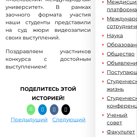
Междисци
университет». В рамках
платформ
заочного формата участия
Междунар
наши студенты представили
сотруднич
на суд жюри видеозаписи
Наука
своих выступлений.
Образова
Поздравляем участников
Общество
конкурса с достойным
Объявлен
выступлением!
Поступаю
Студенчес
ПОДЕЛИТЕСЬ ЭТОЙ
жизнь
ИСТОРИЕЙ!
Студенчес
конферен
Ученый
Предыдущий
Следующий
совет
Факультет