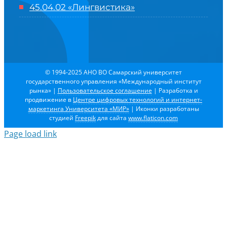
45.04.02 «Лингвистика»
© 1994-2025 АНО ВО Самарский университет
государственного управления «Международный институт
рынка»
|
Пользовательское соглашение
| Разработка и
продвижение в
Центре цифровых технологий и интернет-
маркетинга Университета «МИР»
| Иконки разработаны
студией
Freepik
для сайта
www.flaticon.com
Page load link