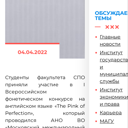
ОБСУЖДА
ТЕМЫ
Главные
новости
04.04.2022
Институт
государст
и
муниципа
Студенты факультета СПО
службы
приняли участие в I
Институт
Всероссийском
экономик
фонетическом конкурсе на
и права
английском языке «The Pink of
Карьера
Perfection», который
проводился АНО ВО
МАГУ
«Московский международный