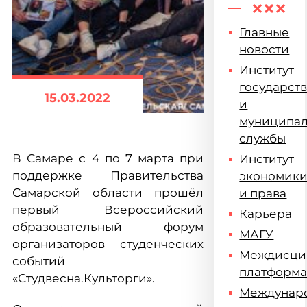
Главные
новости
Институт
государст
15.03.2022
и
муниципа
службы
В Самаре с 4 по 7 марта при
Институт
поддержке Правительства
экономик
Самарской области прошёл
и права
первый Всероссийский
Карьера
образовательный форум
МАГУ
организаторов студенческих
Междисци
событий
платформ
«Студвесна.Культорги».
Междунар