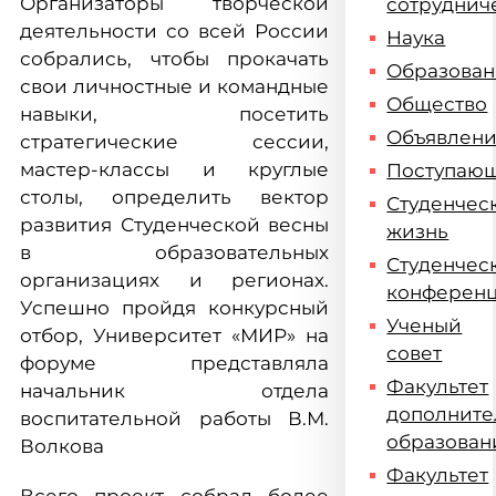
Организаторы творческой
сотруднич
деятельности со всей России
Наука
собрались, чтобы прокачать
Образова
свои личностные и командные
Общество
навыки, посетить
Объявлен
стратегические сессии,
мастер-классы и круглые
Поступаю
столы, определить вектор
Студенчес
развития Студенческой весны
жизнь
в образовательных
Студенчес
организациях и регионах.
конферен
Успешно пройдя конкурсный
Ученый
отбор, Университет «МИР» на
совет
форуме представляла
Факультет
начальник отдела
дополните
воспитательной работы В.М.
образован
Волкова
Факультет