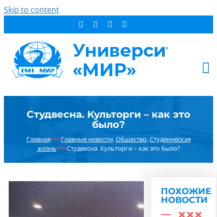
Skip to content
АБИТУРИЕНТУ
Студвесна. Культорги – как это
СТУДЕНТУ
было?
ДОПОБРАЗОВАНИЕ
Главная
×××
Главные новости
,
Общество
,
Студенческая
ОБ УНИВЕРСИТЕТЕ
жизнь
×××
Студвесна. Культорги – как это было?
НОВОСТИ
КОНТАКТЫ
ПОХОЖИЕ
РЕЗУЛЬТАТ ПОИСКА:
НОВОСТИ