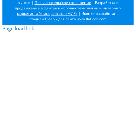
рынка»
|
Пользовательское соглашение
| Разработка и
продвижение в
Центре цифровых технологий и интернет-
маркетинга Университета «МИР»
| Иконки разработаны
студией
Freepik
для сайта
www.flaticon.com
Page load link