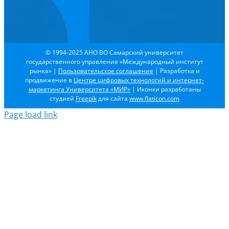
© 1994-2025 АНО ВО Самарский университет
государственного управления «Международный институт
рынка»
|
Пользовательское соглашение
| Разработка и
продвижение в
Центре цифровых технологий и интернет-
маркетинга Университета «МИР»
| Иконки разработаны
студией
Freepik
для сайта
www.flaticon.com
Page load link