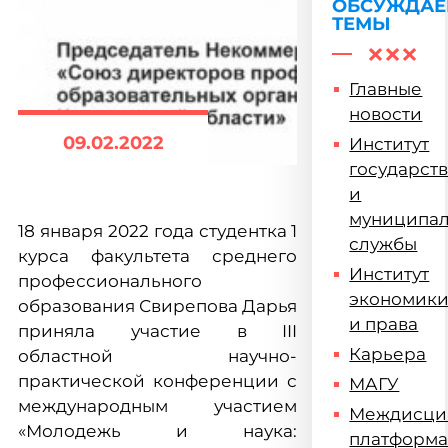
ОБСУЖДА
ТЕМЫ
Главные
новости
09.02.2022
Институт
государст
и
муниципа
18 января 2022 года студентка 1
службы
курса факультета среднего
Институт
профессионального
экономик
образования Свирепова Дарья
и права
приняла участие в III
Карьера
областной научно-
практической конференции с
МАГУ
международным участием
Междисци
«Молодежь и наука:
платформ