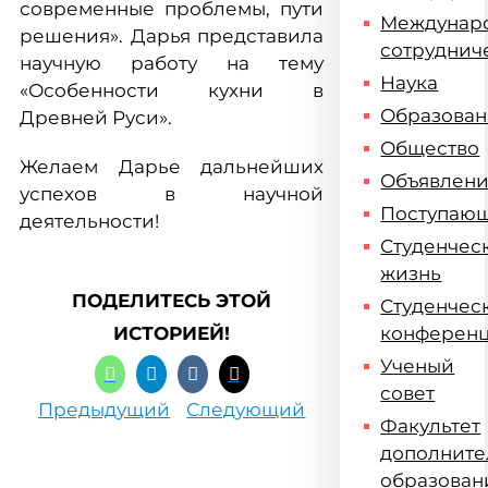
современные проблемы, пути
Междунар
решения». Дарья представила
сотруднич
научную работу на тему
Наука
«Особенности кухни в
Образова
Древней Руси».
Общество
Желаем Дарье дальнейших
Объявлен
успехов в научной
Поступаю
деятельности!
Студенчес
жизнь
ПОДЕЛИТЕСЬ ЭТОЙ
Студенчес
ИСТОРИЕЙ!
конферен
Ученый
совет
Предыдущий
Следующий
Факультет
дополните
образован