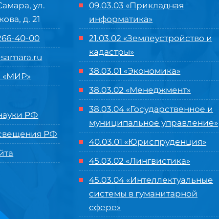
Самара, ул.
09.03.03 «Прикладная
кова, д. 21
информатика»
 266-40-00
21.03.02 «Землеустройство и
кадастры»
samara.ru
38.03.01 «Экономика»
 «МИР»
38.03.02 «Менеджмент»
38.03.04 «Государственное и
ауки РФ
муниципальное управление»
свещения РФ
40.03.01 «Юриспруденция»
йта
45.03.02 «Лингвистика»
45.03.04 «
Интеллектуальные
системы в гуманитарной
сфере
»