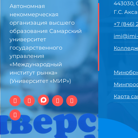
443030, 
Автономная
Г.С. Акса
некоммерческая
организация высшего
+7 (846)
образования Самарский
imi@imi-
университет
государственного
Колледж
управления
«Международный
институт рынка»
Минобрн
(Университет «МИР»)
Минпро
Карта са