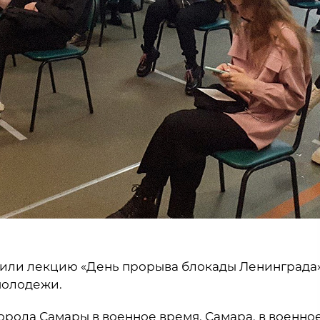
етили лекцию «День прорыва блокады Ленинграда
молодежи.
орода Самары в военное время. Самара, в военно