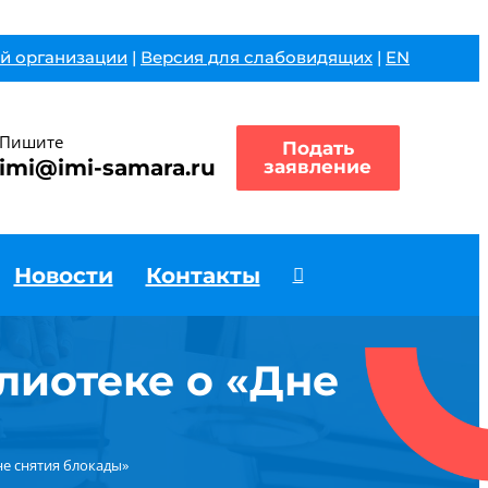
й организации
|
Версия для слабовидящих
|
EN
Пишите
Подать
imi@imi-samara.ru
заявление
Новости
Контакты
лиотеке о «Дне
не снятия блокады»