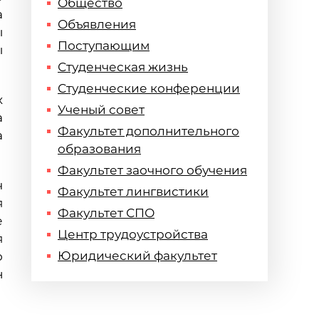
Общество
а
Объявления
ы
Поступающим
ы
Студенческая жизнь
Студенческие конференции
х
Ученый совет
а
Факультет дополнительного
а
образования
Факультет заочного обучения
ч
Факультет лингвистики
я
Факультет СПО
е
Центр трудоустройства
я
Юридический факультет
о
н