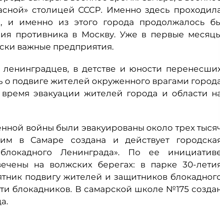
асной» столицей СССР. Именно здесь проходил
й, и именно из этого города продолжалось б
ния противника в Москву. Уже в первые месяц
ски важные предприятия.
 ленинградцев, в детстве и юности перенесши
ть о подвиге жителей окруженного врагами город
 время эвакуации жителей города и области н
нной войны были эвакуированы около трех тыся
им в Самаре создана и действует городска
блокадного Ленинграда». По ее инициатив
ечены на волжских берегах: в парке 30-лети
ятник подвигу жителей и защитников блокадног
яти блокадников. В самарской школе №175 созда
а.