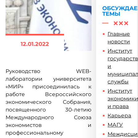
ОБСУЖДА
ТЕМЫ
Главные
новости
12.01.2022
Институт
государст
и
Руководство WEB-
муниципа
лаборатории университета
службы
«МИР» присоединилась к
Институт
работе Всероссийского
экономик
экономического Собрания,
и права
посвященного 30-летию
Карьера
Международного Союза
МАГУ
экономистов и
профессиональному
Междисци