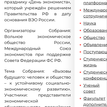
празднику «День экономиста»,
платформ
который учреждён решением
Междунар
Правительства РФ в дату
сотруднич
основания ВЭО России.
Наука
Образова
Организаторы Собрания:
Вольное экономическое
Общество
общество России,
Объявлен
Международный Союз
Поступаю
экономистов при поддержке
Студенчес
Совета Федерации ФС РФ.
жизнь
Тема Собрания: «Вызовы
Студенчес
будущего: человек и общество
конферен
– к устойчивому социально-
Ученый
экономическому развитию».
совет
Участники: представители
Факультет
экономической
дополните