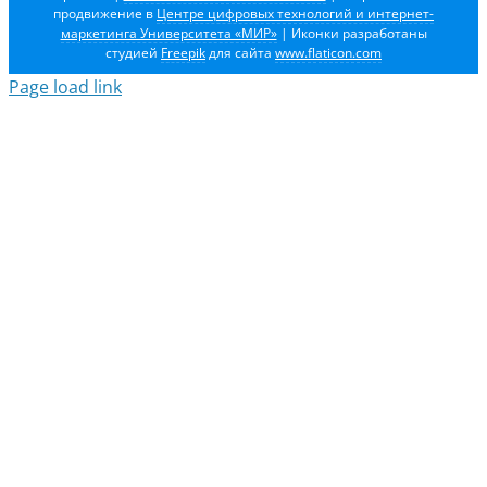
продвижение в
Центре цифровых технологий и интернет-
маркетинга Университета «МИР»
| Иконки разработаны
студией
Freepik
для сайта
www.flaticon.com
Page load link