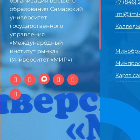
организация высшего
+7 (846)
образования Самарский
imi@imi-
университет
государственного
Колледж
управления
«Международный
институт рынка»
Минобрн
(Университет «МИР»)
Минпро
Карта са