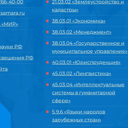
 266-40-00
21.03.02 «Землеустройство и
кадастры»
samara.ru
38.03.01 «Экономика»
 «МИР»
38.03.02 «Менеджмент»
38.03.04 «Государственное и
ауки РФ
муниципальное управление»
свещения РФ
40.03.01 «Юриспруденция»
йта
45.03.02 «Лингвистика»
45.03.04 «
Интеллектуальные
системы в гуманитарной
сфере
»
5.9.6 «Языки народов
зарубежных стран»