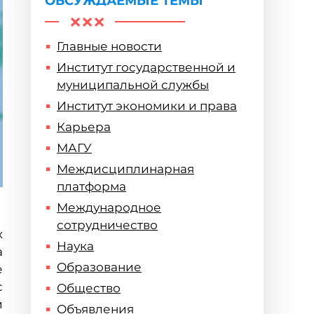
ОБСУЖДАЕМЫЕ ТЕМЫ
Главные новости
Институт государственной и
муниципальной службы
Институт экономики и права
Карьера
МАГУ
Междисциплинарная
платформа
Международное
сотрудничество
х
Наука
а
Образование
е
с
Общество
и
Объявления