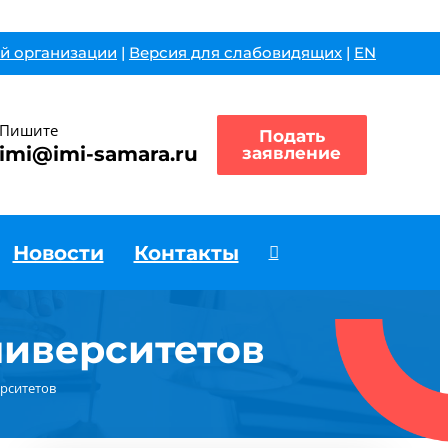
й организации
|
Версия для слабовидящих
|
EN
Пишите
Подать
imi@imi-samara.ru
заявление
Новости
Контакты
ниверситетов
рситетов