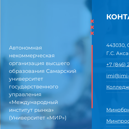
КОНТ
×
×
×
443030, 
Автономная
Г.С. Акса
некоммерческая
организация высшего
+7 (846)
образования Самарский
imi@imi-
университет
государственного
Колледж
управления
«Международный
институт рынка»
Минобрн
(Университет «МИР»)
Минпро