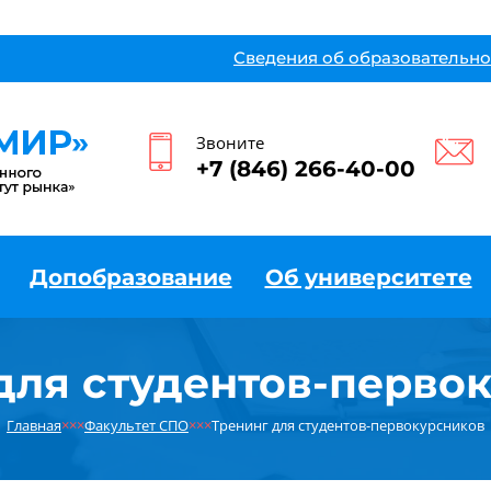
Сведения об образовательно
Звоните
+7 (846) 266-40-00
Допобразование
Об университете
для студентов-перво
Главная
×××
Факультет СПО
×××
Тренинг для студентов-первокурсников