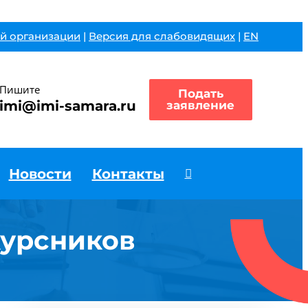
й организации
|
Версия для слабовидящих
|
EN
Пишите
Подать
imi@imi-samara.ru
заявление
Новости
Контакты
курсников