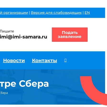
й организации
|
Версия для слабовидящих
|
EN
Пишите
Подать
imi@imi-samara.ru
заявление
Новости
Контакты
тре Сбера
Сбера