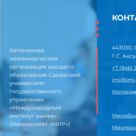
КОНТ
×
×
×
443030, 
Автономная
Г.С. Акса
некоммерческая
организация высшего
+7 (846)
образования Самарский
imi@imi-
университет
государственного
Колледж
управления
«Международный
институт рынка»
Минобрн
(Университет «МИР»)
Минпро