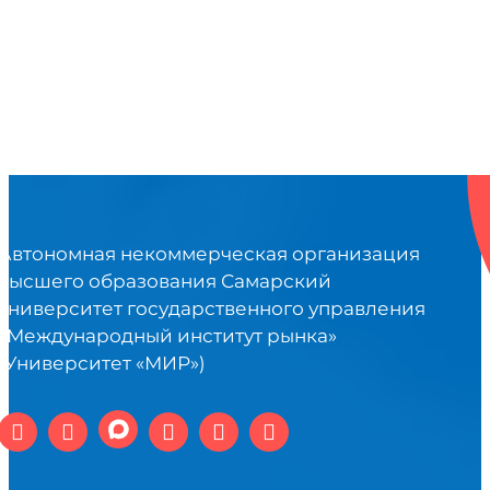
Автономная некоммерческая организация
высшего образования Самарский
университет государственного управления
«Международный институт рынка»
(Университет «МИР»)