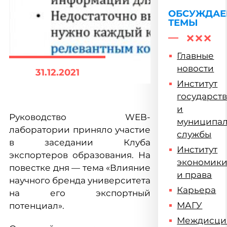
ОБСУЖДА
ТЕМЫ
Главные
новости
31.12.2021
Институт
государст
и
Руководство WEB-
муниципа
лаборатории приняло участие
службы
в заседании Клуба
Институт
экспортеров образования. На
экономик
повестке дня — тема «Влияние
и права
научного бренда университета
Карьера
на его экспортный
МАГУ
потенциал».
Междисци