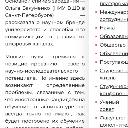
Основной спикер заседания —
платформ
Ольга Бакуменко (НИУ ВШЭ в
Междунар
Санкт-Петербурге) —
сотруднич
рассказала о научном бренде
Наука
университета и способах его
Образова
коммуникации в различных
цифровых каналах.
Общество
Объявлен
Многие вузы стремятся к
Поступаю
позиционированию своего
Студенчес
научно-исследовательского
жизнь
потенциала. Но именно здесь
возникают определенные
Студенчес
проблемы, связанные с тем,
конферен
что иностранные кандидаты на
Ученый
обучение в аспирантуре не
совет
всегда точно понимают, как
Факультет
будет построено их обучение
дополните