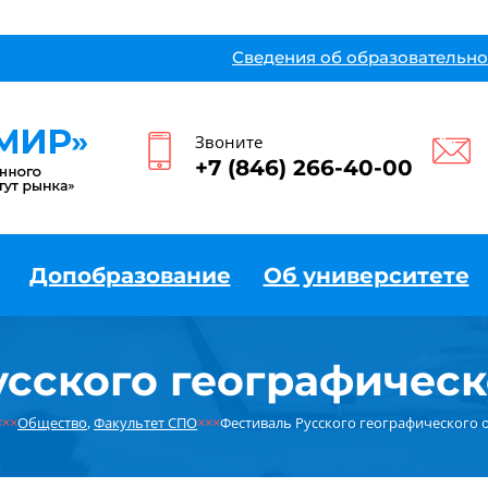
Сведения об образовательно
Звоните
+7 (846) 266-40-00
Допобразование
Об университете
усского географическ
×××
Общество
,
Факультет СПО
×××
Фестиваль Русского географического 