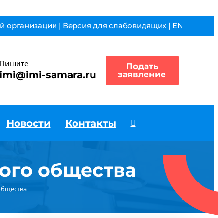
й организации
|
Версия для слабовидящих
|
EN
Пишите
Подать
imi@imi-samara.ru
заявление
Новости
Контакты
ого общества
общества