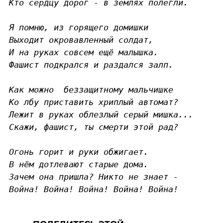
Кто сердцу дорог - в землях полегли.

Я помню, из горящего домишки

Выходит окровавленный солдат,

И на руках совсем ещё малышка.

Фашист подкрался и раздался залп.

Как можно  беззащитному мальчишке

Ко лбу приставить хриплый автомат?

Лежит в руках облезлый серый мишка...

Скажи, фашист, ты смерти этой рад?

Огонь горит и руки обжигает.

В нём дотлевают старые дома.

Зачем она пришла? Никто не знает -

Война! Война! Война! Война! Война!