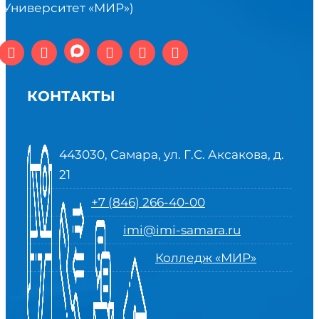
(Университет «МИР»)
КОНТАКТЫ
443030, Самара, ул. Г.С. Аксакова, д.
21
+7 (846) 266-40-00
imi@imi-samara.ru
Колледж «МИР»