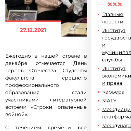
Главные
новости
27.12.2021
Институт
государст
и
муниципа
Ежегодно в нашей стране в
службы
декабре отмечается День
Институт
Героев Отечества. Студенты
экономик
факультета среднего
и права
профессионального
Карьера
образования стали
участниками литературной
МАГУ
встречи «Строки, опаленные
Междисци
войной».
платформ
Междунар
С течением времени все