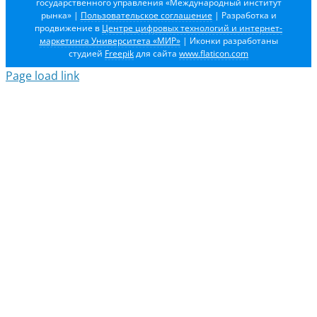
государственного управления «Международный институт
рынка»
|
Пользовательское соглашение
| Разработка и
продвижение в
Центре цифровых технологий и интернет-
маркетинга Университета «МИР»
| Иконки разработаны
студией
Freepik
для сайта
www.flaticon.com
Page load link