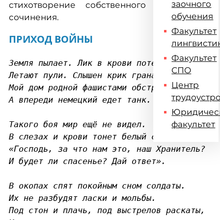
заочного
стихотворение собственного
обучения
сочинения.
Факультет
ПРИХОД ВОЙНЫ
лингвисти
Факультет
Земля пылает. Лик в крови потерян.

СПО
Летают пули. Слышен крик гранат.

Центр
Мой дом родной фашистами обстрелян,

трудоустр
А впереди немецкий едет танк.

Юридичес
Такого боя мир ещё не видел.

факультет
В слезах и крови тонет белый свет.

«Господь, за что нам это, наш Хранитель?

И будет ли спасенье? Дай ответ».

В окопах спят покойным сном солдаты.

Их не разбудят ласки и мольбы.

Под стон и плачь, под выстрелов раскаты,
