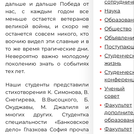
сотруднич
дальше и дальше Победа от
Наука
нас, с каждым годом все
меньше остается ветеранов
Образова
великой войны, и скоро не
Общество
останется совсем никого, кто
Объявлен
воочию видел эти славные и в
Поступаю
то же время трагические дни.
Студенчес
Невероятно важно молодому
жизнь
поколению знать о событиях
тех лет.
Студенчес
конферен
Наши студенты представили
Ученый
стихотворения К. Симонова, В.
совет
Снегирева, В.Высоцкого, Б.
Факультет
Окуджавы, М. Джалиля и
дополните
многих других. Студентка
образован
специальности «Банковское
Факультет
дело» Глазкова София прочла