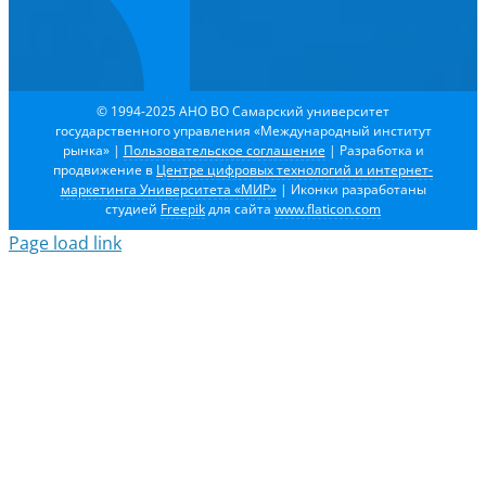
© 1994-2025 АНО ВО Самарский университет
государственного управления «Международный институт
рынка»
|
Пользовательское соглашение
| Разработка и
продвижение в
Центре цифровых технологий и интернет-
маркетинга Университета «МИР»
| Иконки разработаны
студией
Freepik
для сайта
www.flaticon.com
Page load link