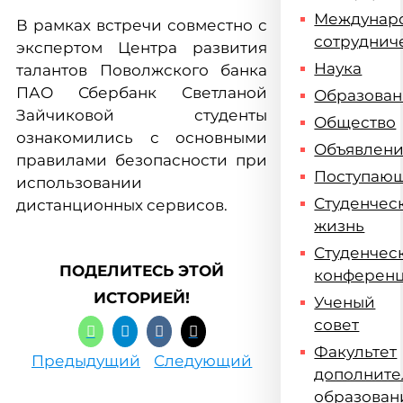
Междунар
В рамках встречи совместно с
сотруднич
экспертом Центра развития
Наука
талантов Поволжского банка
ПАО Сбербанк Светланой
Образова
Зайчиковой студенты
Общество
ознакомились с основными
Объявлен
правилами безопасности при
Поступаю
использовании
Студенчес
дистанционных сервисов.
жизнь
Студенчес
ПОДЕЛИТЕСЬ ЭТОЙ
конферен
ИСТОРИЕЙ!
Ученый
совет
Факультет
Предыдущий
Следующий
дополните
образован