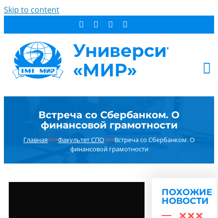
Skip to content
АБИТУРИЕНТУ
Встреча со Сбербанком. О
СТУДЕНТУ
финансовой грамотности
ДОПОБРАЗОВАНИЕ
Главная
×××
Факультет СПО
×××
Встреча со Сбербанком. О
ОБ УНИВЕРСИТЕТЕ
финансовой грамотности
НОВОСТИ
КОНТАКТЫ
ПОХОЖИЕ
РЕЗУЛЬТАТ ПОИСКА:
НОВОСТИ