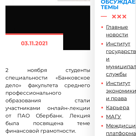
ОБСУЖДА
ТЕМЫ
Главные
новости
03.11.2021
Институт
государст
и
муниципа
2 ноября студенты
службы
специальности «Банковское
Институт
дело» факультета среднего
экономик
профессионального
и права
образования стали
Карьера
участниками онлайн-лекции
от ПАО Сбербанк. Лекция
МАГУ
была посвящена теме
Междисци
финансовой грамотности.
платформ