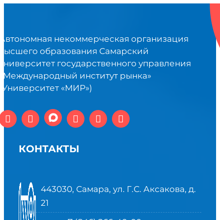
Автономная некоммерческая организация
высшего образования Самарский
университет государственного управления
«Международный институт рынка»
(Университет «МИР»)
КОНТАКТЫ
443030, Самара, ул. Г.С. Аксакова, д.
21