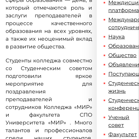
сферы образования — день, в
Междисци
который отмечаются роль и
платформ
заслуги преподавателей в
Междунар
процессе качественного
сотруднич
образования на всех уровнях,
Наука
а также их неоценимый вклад
Образова
в развитие общества.
Общество
Студенты колледжа совместно
Объявлен
со Студенческим советом
Поступаю
подготовили яркое
Студенчес
мероприятие для
жизнь
поздравления
преподавателей и
Студенчес
сотрудников Колледжа «МИР»
конферен
и факультета СПО
Ученый
Университета «МИР» . Много
совет
талантов и профессионалов
Факультет
среди наших студентов,