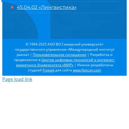
45.04.02 «Лингвистика»
© 1994-2025 АНО ВО Самарский университет
государственного управления «Международный институт
рынка»
|
Пользовательское соглашение
| Разработка и
продвижение в
Центре цифровых технологий и интернет-
маркетинга Университета «МИР»
| Иконки разработаны
студией
Freepik
для сайта
www.flaticon.com
Page load link