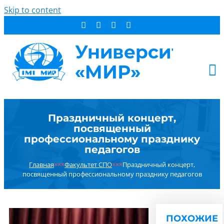
Skip to content
АБИТУРИЕНТУ
Праздничный концерт,
СТУДЕНТУ
посвященный
ДОПОБРАЗОВАНИЕ
профессиональному празднику
педагогов
ОБ УНИВЕРСИТЕТЕ
Главная
×××
Факультет СПО
×××
Праздничный концерт,
НОВОСТИ
посвященный профессиональному празднику педагогов
КОНТАКТЫ
РЕЗУЛЬТАТ ПОИСКА:
ПОХОЖИЕ