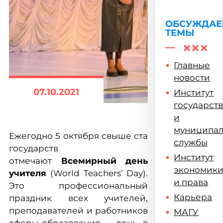
ОБСУЖДА
ТЕМЫ
Главные
новости
07.10.2021
Институт
государст
и
муниципа
Ежегодно 5 октября свыше ста
службы
государств
Институт
отмечают
Всемирный день
экономик
учителя
(World Teachers’ Day).
и права
Это профессиональный
Карьера
праздник всех учителей,
преподавателей и работников
МАГУ