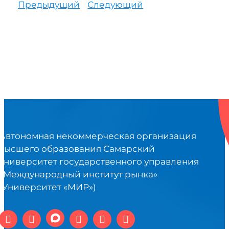
Предыдущий
Следующий
Автономная некоммерческая организация
высшего образования Самарский
университет государственного управления
«Международный институт рынка»
(Университет «МИР»)