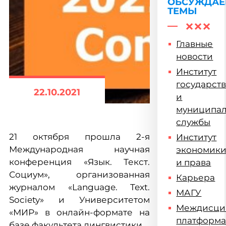
подвел
ОБСУЖДА
ТЕМЫ
итоги
Главные
новости
Институт
государст
22.10.2021
и
муниципа
службы
21 октября прошла 2-я
Институт
Международная научная
экономик
конференция «Язык. Текст.
и права
Социум», организованная
Карьера
журналом «Language. Text.
МАГУ
Society» и Университетом
Междисци
«МИР» в онлайн-формате на
платформ
базе факультета лингвистики.