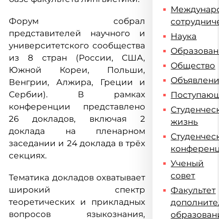
Междунар
Форум собрал
сотруднич
представителей научного и
Наука
университетского сообщества
Образова
из 8 стран (России, США,
Общество
Южной Кореи, Польши,
Объявлен
Венгрии, Алжира, Греции и
Сербии). В рамках
Поступаю
конференции представлено
Студенчес
26 докладов, включая 2
жизнь
доклада на пленарном
Студенчес
заседании и 24 доклада в трёх
конферен
секциях.
Ученый
совет
Тематика докладов охватывает
широкий спектр
Факультет
теоретических и прикладных
дополните
вопросов языкознания,
образован