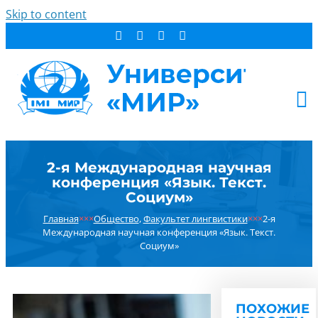
Skip to content
АБИТУРИЕНТУ
2-я Международная научная
СТУДЕНТУ
конференция «Язык. Текст.
ДОПОБРАЗОВАНИЕ
Социум»
ОБ УНИВЕРСИТЕТЕ
Главная
×××
Общество
,
Факультет лингвистики
×××
2-я
Международная научная конференция «Язык. Текст.
НОВОСТИ
Социум»
КОНТАКТЫ
РЕЗУЛЬТАТ ПОИСКА:
ПОХОЖИЕ