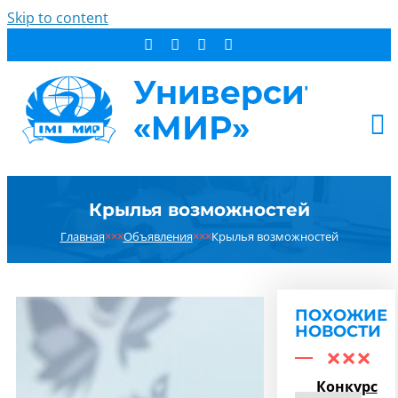
Skip to content
АБИТУРИЕНТУ
Крылья возможностей
СТУДЕНТУ
Главная
×××
Объявления
×××
Крылья возможностей
ДОПОБРАЗОВАНИЕ
ОБ УНИВЕРСИТЕТЕ
НОВОСТИ
ПОХОЖИЕ
КОНТАКТЫ
НОВОСТИ
РЕЗУЛЬТАТ ПОИСКА:
Конкурс