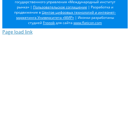
государственного управления «Международный институт
рынка»
|
Пользовательское соглашение
| Разработка и
продвижение в
Центре цифровых технологий и интернет-
маркетинга Университета «МИР»
| Иконки разработаны
студией
Freepik
для сайта
www.flaticon.com
Page load link