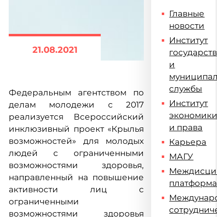
Главные
новости
Институт
21.08.2021
государст
и
муниципа
службы
Федеральным агентством по
Институт
делам молодежи с 2017
экономик
реализуется Всероссийский
и права
инклюзивный проект «Крылья
возможностей» для молодых
Карьера
людей с ограниченными
МАГУ
возможностями здоровья,
Междисци
направленный на повышение
платформ
активности лиц с
Междунар
ограниченными
сотруднич
возможностями здоровья