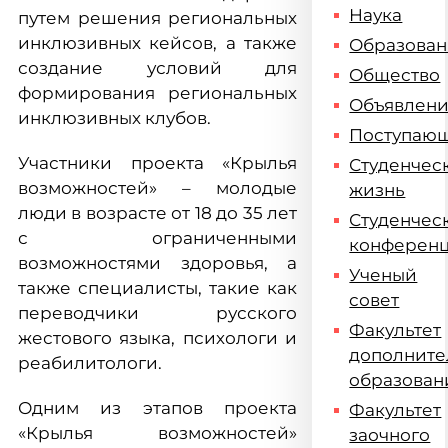
Наука
путем решения региональных
инклюзивных кейсов, а также
Образова
создание условий для
Общество
формирования региональных
Объявлен
инклюзивных клубов.
Поступаю
Участники проекта «Крылья
Студенчес
возможностей» – молодые
жизнь
люди в возрасте от 18 до 35 лет
Студенчес
с ограниченными
конферен
возможностями здоровья, а
Ученый
также специалисты, такие как
совет
переводчики русского
Факультет
жестового языка, психологи и
дополните
реабилитологи.
образован
Одним из этапов проекта
Факультет
«Крылья возможностей»
заочного