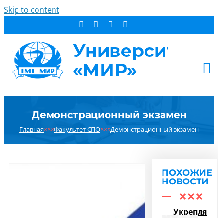
Skip to content
АБИТУРИЕНТУ
Демонстрационный экзамен
СТУДЕНТУ
Главная
×××
Факультет СПО
×××
Демонстрационный экзамен
ДОПОБРАЗОВАНИЕ
ОБ УНИВЕРСИТЕТЕ
НОВОСТИ
ПОХОЖИЕ
КОНТАКТЫ
НОВОСТИ
РЕЗУЛЬТАТ ПОИСКА:
Укрепляем