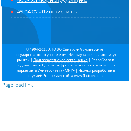
40.04.01 «Юриспруденция»
45.04.02 «Лингвистика»
© 1994-2025 АНО ВО Самарский университет
государственного управления «Международный институт
рынка»
|
Пользовательское соглашение
| Разработка и
продвижение в
Центре цифровых технологий и интернет-
маркетинга Университета «МИР»
| Иконки разработаны
студией
Freepik
для сайта
www.flaticon.com
Page load link