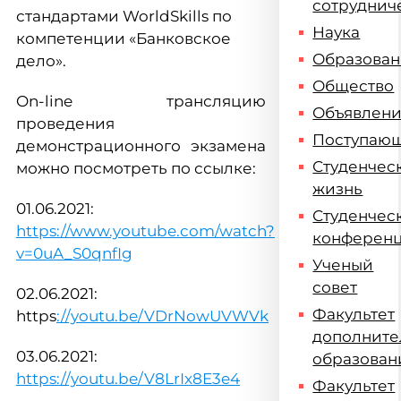
сотруднич
стандартами WorldSkills по
Наука
компетенции «Банковское
Образова
дело».
Общество
On-line трансляцию
Объявлен
проведения
Поступаю
демонстрационного экзамена
Студенчес
можно посмотреть по ссылке:
жизнь
01.06.2021:
Студенчес
https://www.youtube.com/watch?
конферен
v=0uA_S0qnfIg
Ученый
совет
02.06.2021:
Факультет
https
://youtu.be/VDrNowUVWVk
дополните
03.06.2021:
образован
https://youtu.be/V8LrIx8E3e4
Факультет