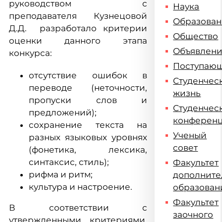
руководством с
Наука
преподавателя Кузнецовой
Образова
Д.Д. разработало критерии
Общество
оценки данного этапа
Объявлен
конкурса:
Поступаю
отсутствие ошибок в
Студенчес
переводе (неточности,
жизнь
пропуски слов и
Студенчес
предложений);
конферен
сохранение текста на
Ученый
разных языковых уровнях
совет
(фонетика, лексика,
синтаксис, стиль);
Факультет
рифма и ритм;
дополните
культура и настроение.
образован
Факультет
В соответствии с
заочного
утвержденными критериями,