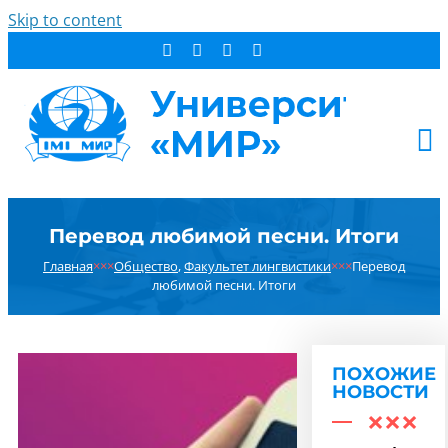
Skip to content
АБИТУРИЕНТУ
Перевод любимой песни. Итоги
СТУДЕНТУ
Главная
×××
Общество
,
Факультет лингвистики
×××
Перевод
ДОПОБРАЗОВАНИЕ
любимой песни. Итоги
ОБ УНИВЕРСИТЕТЕ
НОВОСТИ
КОНТАКТЫ
ПОХОЖИЕ
НОВОСТИ
РЕЗУЛЬТАТ ПОИСКА: