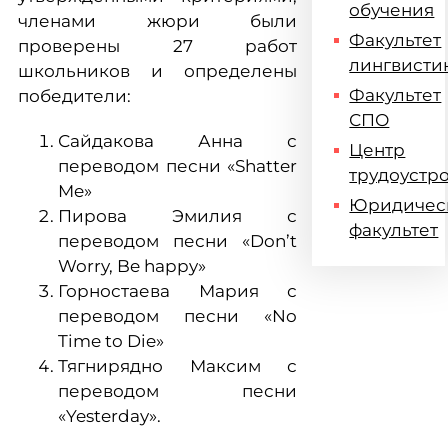
обучения
членами жюри были
Факультет
проверены 27 работ
лингвисти
школьников и определены
Факультет
победители:
СПО
Сайдакова Анна с
Центр
переводом песни «Shatter
трудоустр
Me»
Юридичес
Пирова Эмилия с
факультет
переводом песни «Don’t
Worry, Be happy»
Горностаева Мария с
переводом песни «No
Time to Die»
Тягнирядно Максим с
переводом песни
«Yesterday».