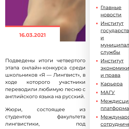
Главные
новости
Институт
государст
16.03.2021
и
муниципа
службы
Подведены итоги четвертого
Институт
этапа онлайн-конкурса среди
экономик
школьников «Я — Лингвист», в
и права
ходе которого участники
Карьера
переводили любимую песню с
МАГУ
английского языка на русский.
Междисци
платформ
Жюри, состоящее из
студентов факультета
Междунар
лингвистики, под
сотруднич