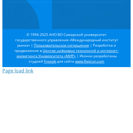
© 1994-2025 АНО ВО Самарский университет
государственного управления «Международный институт
рынка»
|
Пользовательское соглашение
| Разработка и
продвижение в
Центре цифровых технологий и интернет-
маркетинга Университета «МИР»
| Иконки разработаны
студией
Freepik
для сайта
www.flaticon.com
Page load link