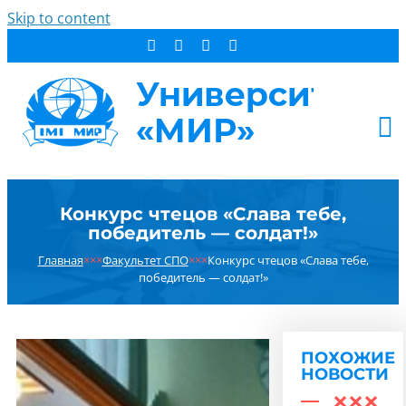
Skip to content
АБИТУРИЕНТУ
Конкурс чтецов «Слава тебе,
СТУДЕНТУ
победитель — солдат!»
ДОПОБРАЗОВАНИЕ
Главная
×××
Факультет СПО
×××
Конкурс чтецов «Слава тебе,
ОБ УНИВЕРСИТЕТЕ
победитель — солдат!»
НОВОСТИ
КОНТАКТЫ
ПОХОЖИЕ
РЕЗУЛЬТАТ ПОИСКА:
НОВОСТИ