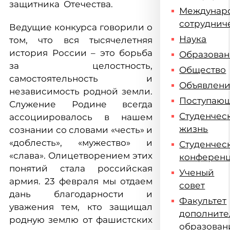
защитника Отечества.
Междунар
сотруднич
Ведущие конкурса говорили о
Наука
том, что вся тысячелетняя
история России – это борьба
Образова
за целостность,
Общество
самостоятельность и
Объявлен
независимость родной земли.
Поступаю
Служение Родине всегда
Студенчес
ассоциировалось в нашем
жизнь
сознании со словами «честь» и
«доблесть», «мужество» и
Студенчес
«слава». Олицетворением этих
конферен
понятий стала российская
Ученый
армия. 23 февраля мы отдаем
совет
дань благодарности и
Факультет
уважения тем, кто защищал
дополните
родную землю от фашистских
образован