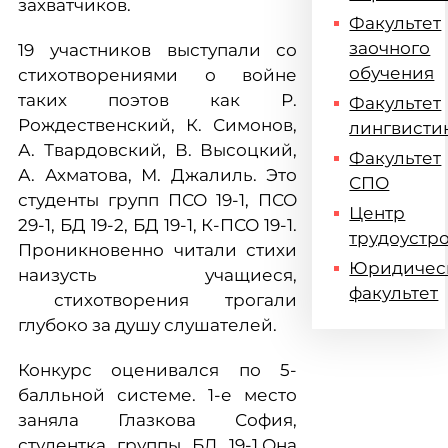
захватчиков.
Факультет
заочного
19 участников выступали со
обучения
стихотворениями о войне
таких поэтов как Р.
Факультет
Рождественский, К. Симонов,
лингвисти
А. Твардовский, В. Высоцкий,
Факультет
А. Ахматова, М. Джалиль. Это
СПО
студенты групп ПСО 19-1, ПСО
Центр
29-1, БД 19-2, БД 19-1, К-ПСО 19-1.
трудоустр
Проникновенно читали стихи
Юридичес
наизусть учащиеся,
факультет
стихотворения трогали
глубоко за душу слушателей.
Конкурс оценивался по 5-
балльной системе. 1-е место
заняла Глазкова София,
студентка группы БД 19-1.Она