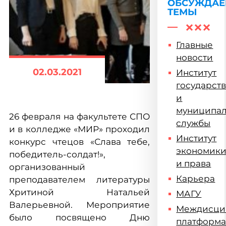
ОБСУЖДА
ТЕМЫ
Главные
новости
02.03.2021
Институт
государст
и
муниципа
26 февраля на факультете СПО
службы
и в колледже «МИР» проходил
Институт
конкурс чтецов «Слава тебе,
экономик
победитель-солдат!»,
и права
организованный
Карьера
преподавателем литературы
Хритиной Натальей
МАГУ
Валерьевной. Мероприятие
Междисци
было посвящено Дню
платформ