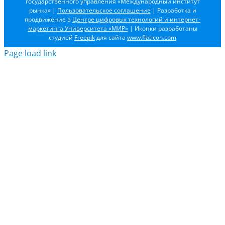
государственного управления «Международный институт
рынка»
|
Пользовательское соглашение
| Разработка и
продвижение в
Центре цифровых технологий и интернет-
маркетинга Университета «МИР»
| Иконки разработаны
студией
Freepik
для сайта
www.flaticon.com
Page load link