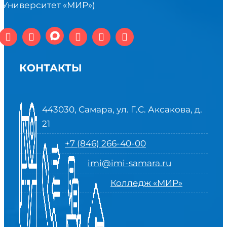
(Университет «МИР»)
КОНТАКТЫ
443030, Самара, ул. Г.С. Аксакова, д.
21
+7 (846) 266-40-00
imi@imi-samara.ru
Колледж «МИР»